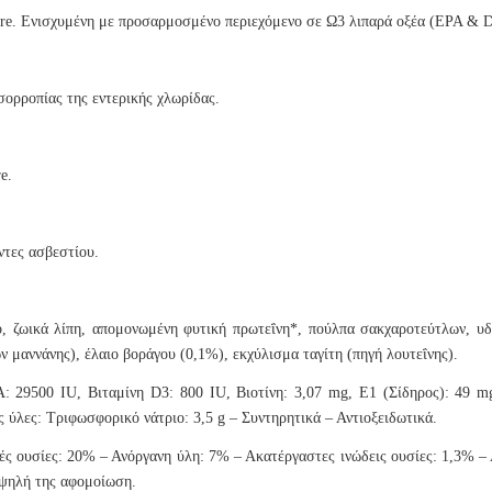
ire. Ενισχυμένη με προσαρμοσμένο περιεχόμενο σε Ω3 λιπαρά οξέα (EPA & DH
σορροπίας της εντερικής χλωρίδας.
e.
ντες ασβεστίου.
 ζωικά λίπη, απομονωμένη φυτική πρωτεΐνη*, πούλπα σακχαροτεύτλων, υδρο
 μαννάνης), έλαιο βοράγου (0,1%), εκχύλισμα ταγίτη (πηγή λουτεΐνης).
: 29500 IU, Βιταμίνη D3: 800 IU, Βιοτίνη: 3,07 mg, E1 (Σίδηρος): 49 m
 ύλες: Τριφωσφορικό νάτριο: 3,5 g – Συντηρητικά – Αντιοξειδωτικά.
ς ουσίες: 20% – Ανόργανη ύλη: 7% – Ακατέργαστες ινώδεις ουσίες: 1,3% – 
 υψηλή της αφομοίωση.