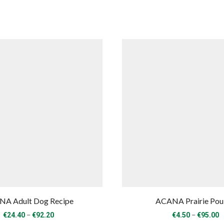
A Adult Dog Recipe
ACANA Prairie Pou
Price
P
–
–
€
24.40
€
92.20
€
4.50
€
95.00