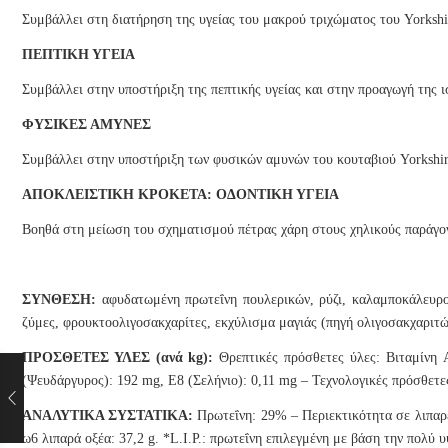
Συμβάλλει στη διατήρηση της υγείας του μακρού τριχώματος του Yorksh
ΠΕΠΤΙΚΗ ΥΓΕΙΑ
Συμβάλλει στην υποστήριξη της πεπτικής υγείας και στην προαγωγή της ι
ΦΥΣΙΚΕΣ ΑΜΥΝΕΣ
Συμβάλλει στην υποστήριξη των φυσικών αμυνών του κουταβιού Yorkshir
ΑΠΟΚΛΕΙΣΤΙΚΗ ΚΡΟΚΕΤΑ: ΟΔΟΝΤΙΚΗ ΥΓΕΙΑ
Βοηθά στη μείωση του σχηματισμού πέτρας χάρη στους χηλικούς παράγο
ΣΥΝΘΕΣΗ:
αφυδατωμένη πρωτεΐνη πουλερικών, ρύζι, καλαμποκάλευρο,
ζύμες, φρουκτοολιγοσακχαρίτες, εκχύλισμα μαγιάς (πηγή ολιγοσακχαριτών
ΠΡΟΣΘΕΤΕΣ ΥΛΕΣ (ανά kg):
Θρεπτικές πρόσθετες ύλες: Βιταμίνη A
(Ψευδάργυρος): 192 mg, E8 (Σελήνιο): 0,11 mg – Τεχνολογικές πρόσθετες
ΑΝΑΛΥΤΙΚΑ ΣΥΣΤΑΤΙΚΑ:
Πρωτεΐνη: 29% – Περιεκτικότητα σε λιπαρέ
ω6 λιπαρά οξέα: 37,2 g. *L.I.P.: πρωτεΐνη επιλεγμένη με βάση την πολύ