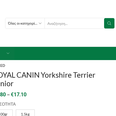
SEARCH
INPUT
EED
OYAL CANIN Yorkshire Terrier
nior
Price
–
.80
€
17.10
range:
ΣΟΤΗΤΑ
€6.80
500gr
1.5kg