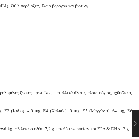
A), Ω6 λιπαρά οξέα, έλαιο βοράγου και βιοτίνη.
λυμένες ζωικές πρωτεΐνες, μεταλλικά άλατα, έλαιο σόγιας, ιχθυέλαιο,
g, E2 (Ιώδιο): 4,9 mg, E4 (Χαλκός): 9 mg, E5 (Μαγγάνιο): 64 mg, E6
Ανά kg: ω3 λιπαρά οξέα: 7,2 g μεταξύ των οποίων και EPA & DHA: 3 g –