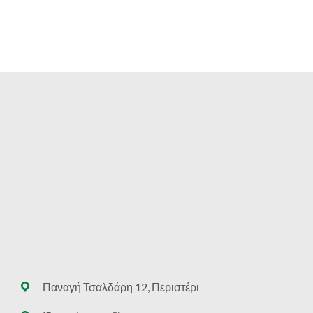
range:
€24.40
through
€92.20
Παναγή Τσαλδάρη 12, Περιστέρι