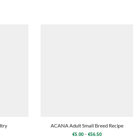
ltry
ACANA Adult Small Breed Recipe
rice
Price
–
€
5.00
€
56.50