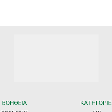
range:
r
€24.40
€
through
t
€92.20
€
ΒΟΗΘΕΙΑ
ΚΑΤΗΓΟΡΙΕ