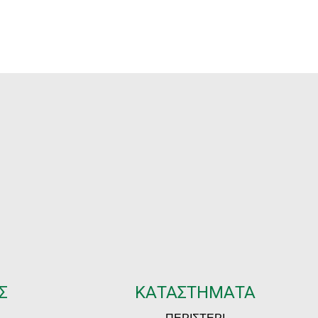
ange:
range:
4.50
€5.00
hrough
through
95.00
€56.50
Σ
ΚΑΤΑΣΤΗΜΑΤΑ
ΠΕΡΙΣΤΕΡΙ