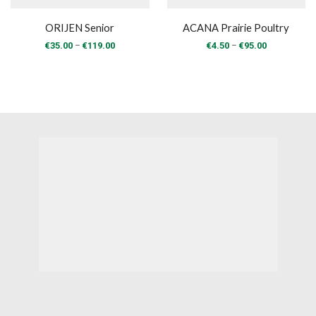
ORIJEN Senior
ACANA Prairie Poultry
Price
Price
–
–
€
35.00
€
119.00
€
4.50
€
95.00
range:
range:
€35.00
€4.50
through
through
€119.00
€95.00