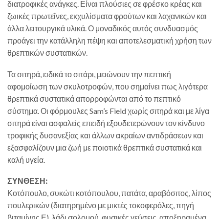
διατροφικές ανάγκες. Είναι πλούσιες σε φρέσκο κρέας και
ζωικές πρωτεΐνες, εκχυλίσματα φρούτων και λαχανικών και
άλλα λειτουργικά υλικά. Ο μοναδικός αυτός συνδυασμός
προάγει την κατάλληλη πέψη και αποτελεσματική χρήση των
θρεπτικών συστατικών.
Τα σιτηρά, ειδικά το σιτάρι, μειώνουν την πεπτική
αφομοίωση των σκυλοτροφών, που σημαίνει πως λιγότερα
θρεπτικά συστατικά απορροφώνται από το πεπτικό
σύστημα. Οι φόρμουλες Sam’s Field χωρίς σιτηρά και με λίγα
σιτηρά είναι ασφαλείς επειδή εξουδετερώνουν τον κίνδυνο
τροφικής δυσανεξίας και άλλων ακραίων αντιδράσεων και
εξασφαλίζουν μια ζωή με ποιοτικά θρεπτικά συστατικά και
καλή υγεία.
ΣΥΝΘΕΣΗ:
Κοτόπουλο, συκώτι κοτόπουλου, πατάτα, αραβόσιτος, λίπος
πουλερικών (διατηρημένο με μικτές τοκοφερόλες, πηγή
βιταμίνης Ε), λάδι σολομού, φυσικές γεύσεις, αποξηραμένα