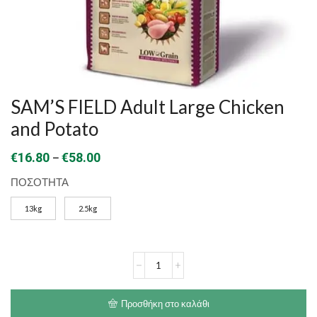
SAM’S FIELD Adult Large Chicken
and Potato
Price
–
€
16.80
€
58.00
range:
ΠΟΣΟΤΗΤΑ
€16.80
13kg
2.5kg
through
€58.00
SAM'S
FIELD
Adult
Large
Προσθήκη στο καλάθι
Chicken