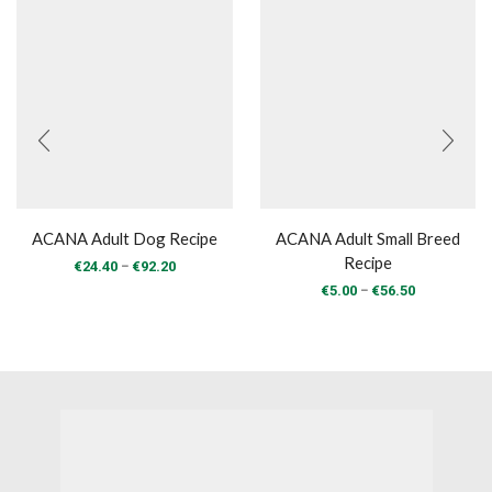
ACANA Adult Dog Recipe
ACANA Adult Small Breed
Recipe
Price
–
€
24.40
€
92.20
range:
Price
–
€
5.00
€
56.50
€24.40
range:
through
€5.00
€92.20
through
€56.50