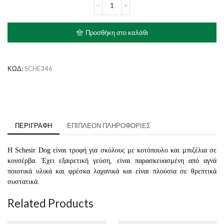
SCHESIR
Κοτόπουλο
με
Μπιζέλια
Προσθήκη στο καλάθι
ποσότητα
ΚΩΔ:
SCHE346
ΠΕΡΙΓΡΑΦΉ
ΕΠΙΠΛΈΟΝ ΠΛΗΡΟΦΟΡΊΕΣ
Η Schesir Dog είναι τροφή για σκύλους με κοτόπουλο και μπιζέλια σε
κονσέρβα. Έχει εξαιρετική γεύση, είναι παρασκευασμένη από αγνά
ποιοτικά υλικά και φρέσκα λαχανικά και είναι πλούσια σε θρεπτικά
συστατικά.
Related Products