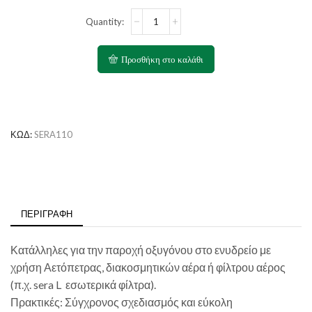
SERA
Αεραντλία
Sera
Air
Προσθήκη στο καλάθι
Pump
110
Plus
ποσότητα
ΚΩΔ:
SERA110
ΠΕΡΙΓΡΑΦΉ
Κατάλληλες για την παροχή οξυγόνου στο ενυδρείο με
χρήση Αετόπετρας, διακοσμητικών αέρα ή φίλτρου αέρος
(π.χ. sera L εσωτερικά φίλτρα).
Πρακτικές: Σύγχρονος σχεδιασμός και εύκολη