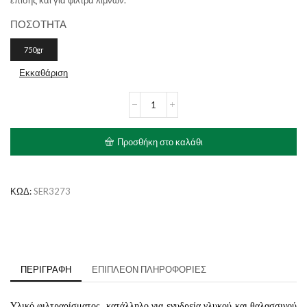
ΠΟΣΟΤΗΤΑ
750gr
Εκκαθάριση
SERA
Biopur
ποσότητα
Προσθήκη στο καλάθι
ΚΩΔ:
SER3273
ΠΕΡΙΓΡΑΦΉ
ΕΠΙΠΛΈΟΝ ΠΛΗΡΟΦΟΡΊΕΣ
Υλικό φιλτραρίσματος, κατάλληλο για ενυδρεία γλυκού και θαλασσινού