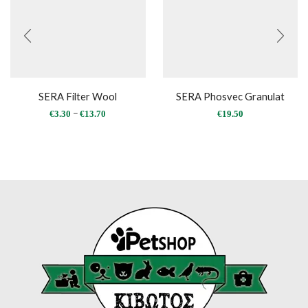
SERA Filter Wool
SERA Phosvec Granulat
Price
–
€
3.30
€
13.70
€
19.50
range:
€3.30
through
€13.70