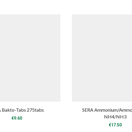
 Bakto-Tabs 275tabs
SERA Ammonium/Ammon
NH4/NH3
€
9.60
€
17.50