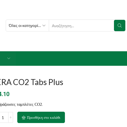
SEARCH
INPUT
ERA CO2 Tabs Plus
4.10
ράζουσες ταμπλέτες CO2.
A
Προσθήκη στο καλάθι
2
s