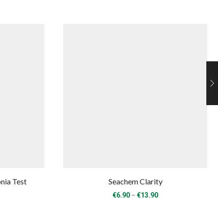
ia Test
Seachem Clarity
Price
–
€
6.90
€
13.90
range:
€6.90