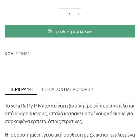
€15.20
SERA
Raffy
P
ποσότητα
Προσθήκη στο καλάθι
ΚΩΔ:
SERN31
ΠΕΡΙΓΡΑΦΉ
ΕΠΙΠΛΈΟΝ ΠΛΗΡΟΦΟΡΊΕΣ
Το sera Raffy P Nature είναι η βασική τροφή που αποτελείται
από αιωρούμενους, απαλά κατασκευασμένους κόκκους για
σαρκοφάγα ερπετά, όπως τερατίνες.
Η ισορροπημένη, γευστική σύνθεση με ζωικά και επιλεγμένα