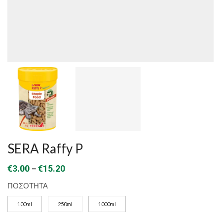
SERA Raffy P
Price
–
€
3.00
€
15.20
range:
ΠΟΣΟΤΗΤΑ
€3.00
100ml
250ml
1000ml
through