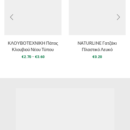
ΚΛΟΥΒΟΤΕΧΝΙΚΗ Πάτος
NATURLINE Γατζάκι
Κλουβιού Νέου Τύπου
Πλαστικό Λευκό
Price
–
€
2.70
€
3.60
€
0.20
range:
€2.70
through
€3.60