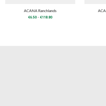
ACANA Ranchlands
ACAN
Price
–
€
6.50
€
118.80
range:
€6.50
through
€118.80