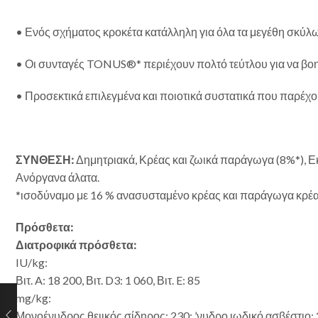
• Ενός σχήματος κροκέτα κατάλληλη για όλα τα μεγέθη σκύλ
• Οι συνταγές TONUS®* περιέχουν πολτό τεύτλου για να βοη
• Προσεκτικά επιλεγμένα και ποιοτικά συστατικά που παρέχου
ΣΥΝΘΕΣΗ:
Δημητριακά, Κρέας και ζωικά παράγωγα (8%*), Ε
Ανόργανα άλατα.
*ισοδύναμο με 16 % ανασυσταμένο κρέας και παράγωγα κρέατο
Πρόσθετα:
Διατροφικά πρόσθετα:
IU/kg:
Βιτ. A: 18 200, Βιτ. D3: 1 060, Βιτ. E: 85
mg/kg:
Μονοένυδρος θειικός σίδηρος: 230; ’νυδρο ιωδικό ασβέστιο: