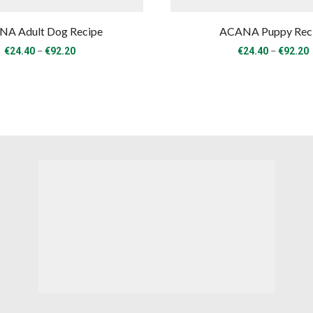
A Adult Dog Recipe
ACANA Puppy Rec
Price
P
–
–
€
24.40
€
92.20
€
24.40
€
92.20
range:
€24.40
through
€92.20