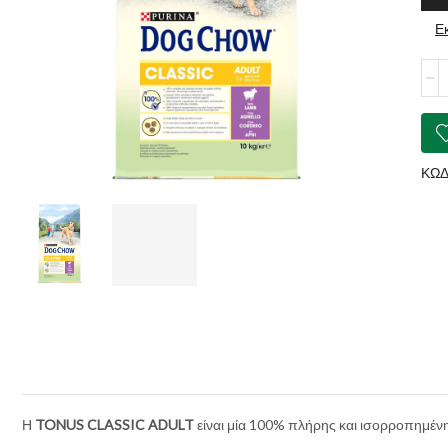
Ε
TO
Dog
Cho
Adul
Clas
Lam
ΚΩΔ
ποσ
Η
TONUS CLASSIC ADULT
είναι μία 100% πλήρης και ισορροπημένη 