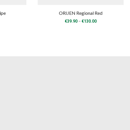
ipe
ORIJEN Regional Red
rice
Price
–
€
39.90
€
130.00
range:
range:
€24.40
€39.90
through
through
€92.20
€130.00