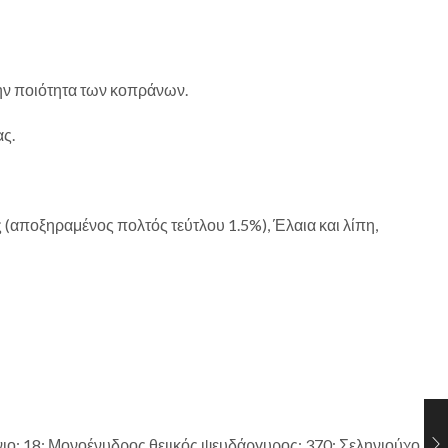
την ποιότητα των κοπράνων.
ας.
αποξηραμένος πολτός τεύτλου 1.5%), Έλαια και λίπη,
άνιο: 18; Μονοένυδρος θειικός ψευδάργυρος: 370; Σεληνιούχο