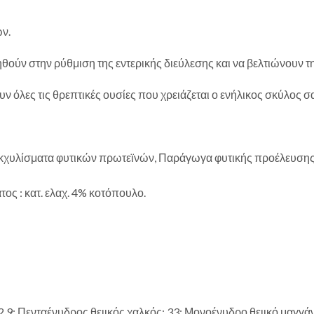
ων.
θούν στην ρύθμιση της εντερικής διεύλεσης και να βελτιώνουν 
ν όλες τις θρεπτικές ουσίες που χρειάζεται ο ενήλικος σκύλος σ
κχυλίσματα φυτικών πρωτεϊνών, Παράγωγα φυτικής προέλευσης (
ς : κατ. ελαχ. 4% κοτόπουλο.
 2.9; Πενταένυδρος θειικός χαλκός: 33; Μονοένυδρο θειικό μαγγ