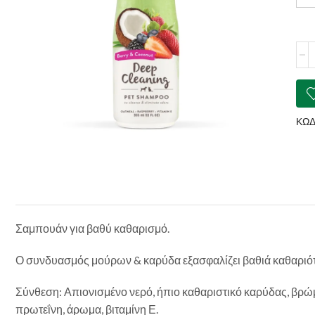
TRO
Dee
Clea
Sha
Berr
&
ΚΩΔ
Coc
ποσ
Σαμπουάν για βαθύ καθαρισμό.
Ο συνδυασμός μούρων & καρύδα εξασφαλίζει βαθιά καθαριότητ
Σύνθεση: Απιονισμένο νερό, ήπιο καθαριστικό καρύδας, βρώμ
πρωτεΐνη, άρωμα, βιταμίνη Ε.