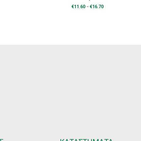
Price
–
€
11.60
€
16.70
range:
€11.60
through
€16.70