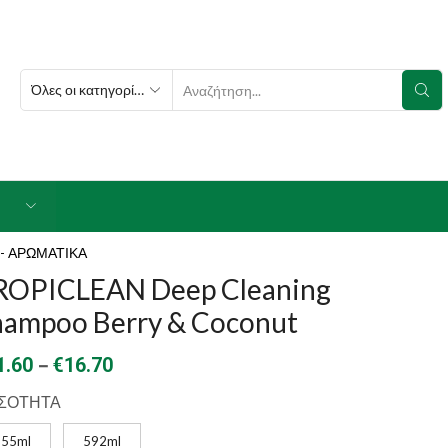
SEARCH
INPUT
- ΑΡΩΜΑΤΙΚΑ
ROPICLEAN Deep Cleaning
hampoo Berry & Coconut
Price
–
1.60
€
16.70
range:
ΣΟΤΗΤΑ
€11.60
355ml
592ml