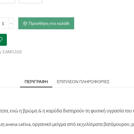
through
€16.70
PICLEAN
Προσθήκη στο καλάθι
p
ning
mpoo
y
:
ΣΑΜG102
onut
ότητα
ΠΕΡΙΓΡΑΦΉ
ΕΠΙΠΛΈΟΝ ΠΛΗΡΟΦΟΡΊΕΣ
α, ενώ η βρώμη & η καρύδα διατηρούν τη φυσική υγρασία του τρ
η avena sativa, οργανικό μείγμα από εκχυλίσματα βατόμουρου, ρ