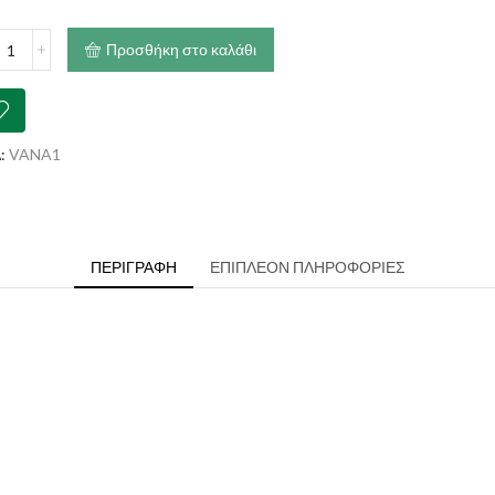
€11.00
N
Προσθήκη στο καλάθι
T
mping
ender
ότητα
:
VANA1
ΠΕΡΙΓΡΑΦΉ
ΕΠΙΠΛΈΟΝ ΠΛΗΡΟΦΟΡΊΕΣ