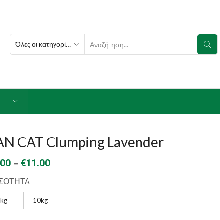
SEARCH
INPUT
AN CAT Clumping Lavender
Price
–
.00
€
11.00
range:
ΣΟΤΗΤΑ
€6.00
5kg
10kg
through