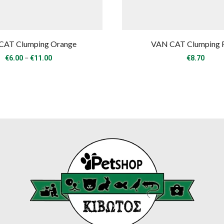
CAT Clumping Orange
VAN CAT Clumping 
Price
–
€
6.00
€
11.00
€
8.70
range:
€6.00
through
€11.00