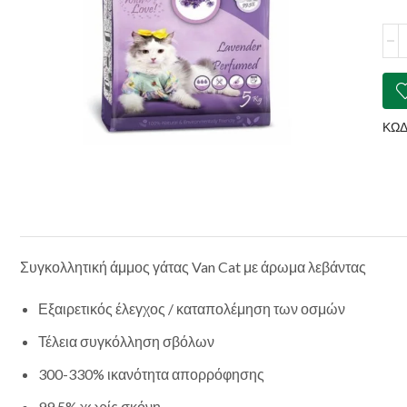
VA
CA
Clu
Lav
ποσ
ΚΩΔ
Συγκολλητική άμμος γάτας Van Cat με άρωμα λεβάντας
Εξαιρετικός έλεγχος / καταπολέμηση των οσμών
Τέλεια συγκόλληση σβόλων
300-330% ικανότητα απορρόφησης
99,5% χωρίς σκόνη