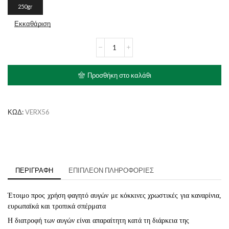
250gr
Εκκαθάριση
VERSELE
LAGA
Orlux
Gold
Προσθήκη στο καλάθι
Patee
Red
ποσότητα
ΚΩΔ:
VERX56
ΠΕΡΙΓΡΑΦΉ
ΕΠΙΠΛΈΟΝ ΠΛΗΡΟΦΟΡΊΕΣ
Έτοιμο προς χρήση φαγητό αυγών με κόκκινες χρωστικές για καναρίνια,
ευρωπαϊκά και τροπικά σπέρματα
Η διατροφή των αυγών είναι απαραίτητη κατά τη διάρκεια της