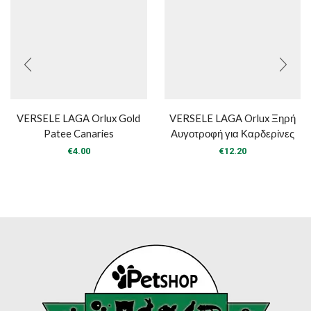
VERSELE LAGA Orlux Gold
VERSELE LAGA Orlux Ξηρή
Patee Canaries
Αυγοτροφή για Καρδερίνες
€
4.00
€
12.20