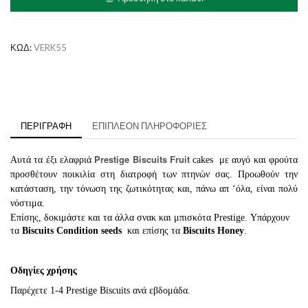
με
Φρούτα
ποσότητα
ΚΩΔ:
VERK55
ΠΕΡΙΓΡΑΦΉ
ΕΠΙΠΛΈΟΝ ΠΛΗΡΟΦΟΡΊΕΣ
Prestige Biscuits Fruit
Αυτά τα έξι ελαφριά
cakes με αυγό και φρούτα
προσθέτουν ποικιλία στη διατροφή των πτηνών σας. Προωθούν την
κατάσταση, την τόνωση της ζωτικότητας και, πάνω απ ‘όλα, είναι πολύ
νόστιμα.
Επίσης, δοκιμάστε και τα άλλα σνακ και μπισκότα Prestige. Υπάρχουν
τα
Biscuits Condition seeds
και επίσης τα
Biscuits Honey
.
Οδηγίες χρήσης
Παρέχετε 1-4 Prestige Biscuits ανά εβδομάδα.