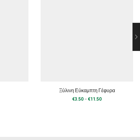
Ξύλινη Εύκαμπτη Γέφυρα
Price
–
€
3.50
€
11.50
range:
€3.50
through
€11.50