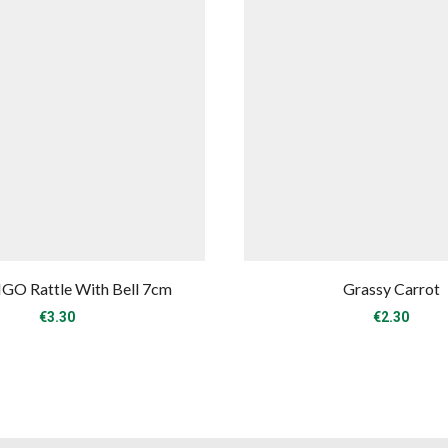
O Rattle With Bell 7cm
Grassy Carrot
€
3.30
€
2.30