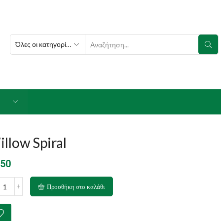
SEARCH
INPUT
llow Spiral
.50
ow
Προσθήκη στο καλάθι
al
ότητα