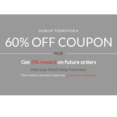
SIGN UP TODAY FOR A
60% OFF COUPON
PLUS
Get
5% reward
on future orders
Add your MailChimp form here
*Don’t worry, we won’t spam our
customers mailboxes