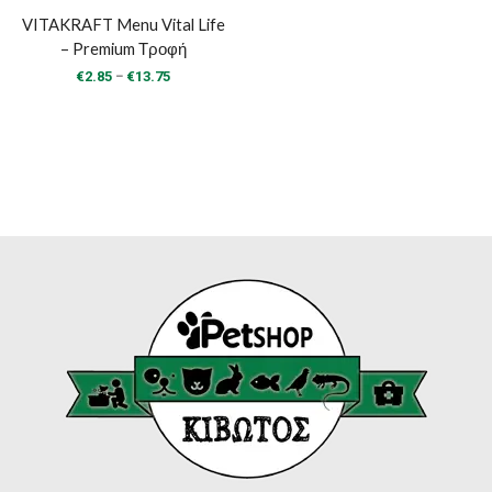
VITAKRAFT Menu Vital Life
– Premium Τροφή
Price
–
€
2.85
€
13.75
range:
€2.85
through
€13.75