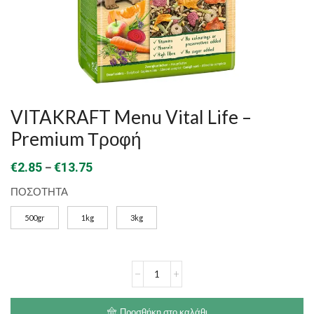
VITAKRAFT Menu Vital Life –
Premium Τροφή
Price
–
€
2.85
€
13.75
range:
ΠΟΣΟΤΗΤΑ
€2.85
500gr
1kg
3kg
through
€13.75
VITAKRAFT
Menu
Vital
Life
Προσθήκη στο καλάθι