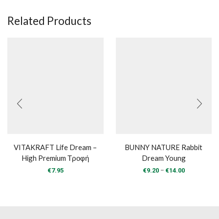
Related Products
VITAKRAFT Life Dream –
BUNNY NATURE Rabbit
High Premium Τροφή
Dream Young
Price
–
€
7.95
€
9.20
€
14.00
range:
€9.20
through
€14.00