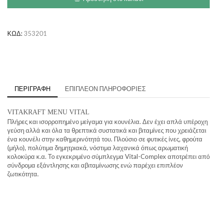
-
Premium
Τροφή
ποσότητα
ΚΩΔ:
353201
ΠΕΡΙΓΡΑΦΉ
ΕΠΙΠΛΈΟΝ ΠΛΗΡΟΦΟΡΊΕΣ
VITAKRAFT MENU VITAL
Πλήρες και ισορροπημένο μείγαμα για κουνέλια. Δεν έχει απλά υπέροχη
γεύση αλλά και όλα τα θρεπτικά συστατικά και βιταμίνες που χρειάζεται
ένα κουνέλι στην καθημερινότητά του. Πλούσιο σε φυτικές ίνες, φρούτα
(μήλο), πολύτιμα δημητριακά, νόστιμα λαχανικά όπως αρωματική
κολοκύρα κ.α. Το εγκεκριμένο σύμπλεγμα Vital-Complex αποτρέπει από
σύνδρομα εξάντλησης και αβιταμίνωσης ενώ παρέχει επιπλέον
ζωτικότητα.