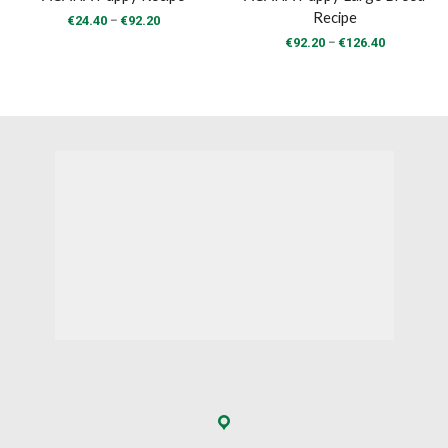
Recipe
Price
–
€
24.40
€
92.20
range:
Price
–
€
92.20
€
126.40
€24.40
range:
through
€92.20
€92.20
through
€126.40