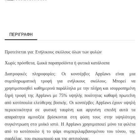
ΠΕΡΙΓΡΑΦΉ
Προτείνεται για: Ενήλικους σκύλους όλων των φυλών
Χωρίς πρόσθετα, ζωικά παραπροϊόντα ή φυτικά κατάλοιπα
Διατροφικές πληροφορίες: Οι κονσέρβες Applaws είναι μια
συμπληρωματική τροφή για ενήλικους σκύλους. Μπορεί να
χρησιμοποιηθεί καθημερινά παράλληλα με την πλήρη και ισορροπημένη
ξηρή τροφή της Applaws με 75% υψηλής ποιότητας καθαρή πρωτεΐνη
από κοτόπουλα ελεύθερης βοσκής. Οι κονσέρβες Applaws έχουν υψηλή
περιεκτικότητα σε φυσική ταυρίνη και αργινίνη επειδή αυτά τα
απαραίτητα αμινοξέα βρίσκονται στη φύση τους στην υψηλότερη
συγκέντρωση στο μυϊκό ιστό. Η Applaws χρησιμοποιεί μόνο τα φιλέτα
από το κοτόπουλο ή το ψάρι συμπεριλαμβανομένου του τόνου, της
σαρδέλας, του σκουμπριού και της αντσούγιας.