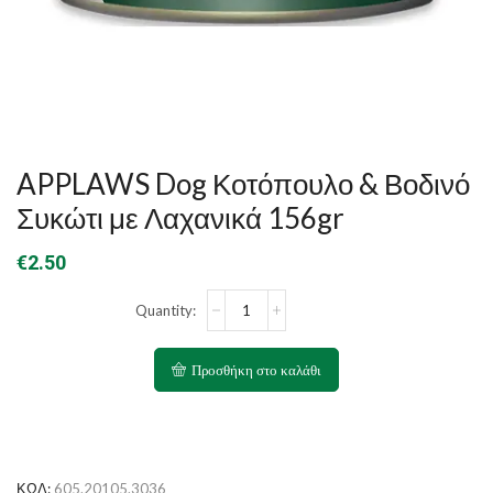
APPLAWS Dog Κοτόπουλο & Βοδινό
Συκώτι με Λαχανικά 156gr
€
2.50
APPLAWS
Dog
Κοτόπουλο
&
Προσθήκη στο καλάθι
Βοδινό
Συκώτι
με
Λαχανικά
156gr
ποσότητα
ΚΩΔ:
605.20105.3036