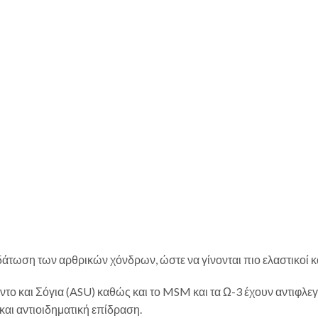
άτωση των αρθρικών χόνδρων, ώστε να γίνονται πιο ελαστικοί κ
ο και Σόγια (ASU) καθώς και το MSM και τα Ω-3 έχουν αντιφλεγμ
αι αντιοιδηματική επίδραση.