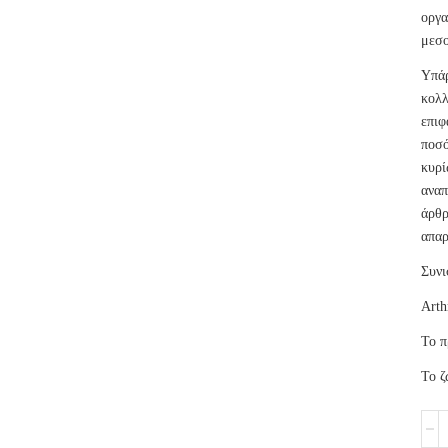
οργα
μεσο
Υπά
κολ
επιφ
ποσ
κυρί
ανα
άρθ
απαρ
Συνι
Arth
Το π
Το ζ
VET
EXP