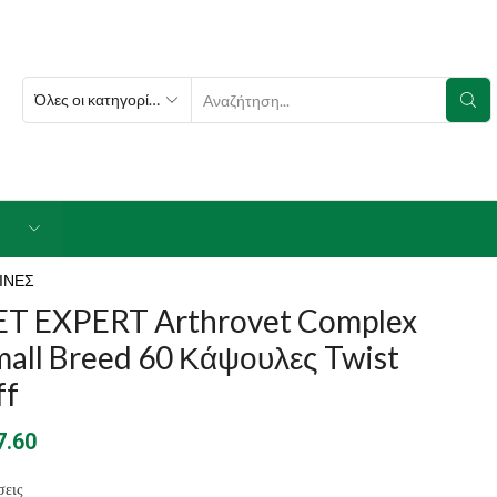
SEARCH
INPUT
ΙΝΕΣ
ET EXPERT Arthrovet Complex
all Breed 60 Κάψουλες Twist
ff
7.60
σεις