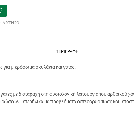
rovet
plex
l
ed
:
ARTN20
ουλες
st
ότητα
ΠΕΡΙΓΡΑΦΉ
ς για μικρόσωμα σκυλάκια και γάτες .
 γάτες με διαταραχή στη φυσιολογική λειτουργία του αρθρικού χ
θρώσεων, υπερήλικα με προβλήματα οστεοαρθρίτιδας και υποστη