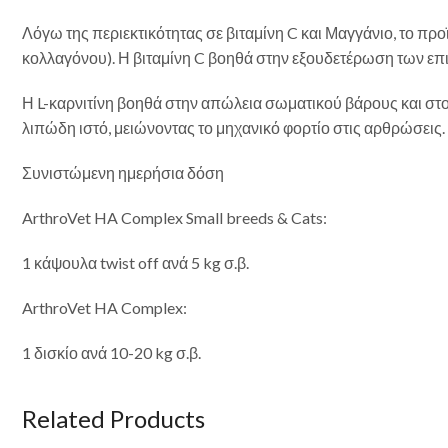
Λόγω της περιεκτικότητας σε βιταμίνη C και Μαγγάνιο, το π
κολλαγόνου). Η βιταμίνη C βοηθά στην εξουδετέρωση των επ
Η L-καρνιτίνη βοηθά στην απώλεια σωματικού βάρους και στο
λιπώδη ιστό, μειώνοντας το μηχανικό φορτίο στις αρθρώσεις.
Συνιστώμενη ημερήσια δόση
ArthroVet HA Complex Small breeds & Cats:
1 κάψουλα twist off ανά 5 kg σ.β.
ArthroVet HA Complex:
1 δισκίο ανά 10-20 kg σ.β.
Related Products