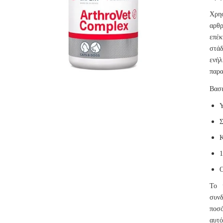
Χρησ
αρθρ
επέκ
στάδ
ενήλ
παρα
Βασι
Υ
Σ
Κ
1
Ο
Το 
συνδ
ποσό
αυτό