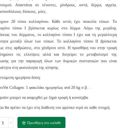
νισμού. Απαντάται σε τένοντες, χόνδρους, οστά, δέρμα, αγγεία,
σπονδύλιους δίσκους, μύες.
ρχουν 28 τύποι κολλαγόνου. Κάθε ιστός έχει ποικιλία τύπων. Το
λαγόνο τύπου Ι βρίσκεται κυρίως στο δέρμα. Λόγω της μεγάλης
άνειας του δέρματος, το κολλαγόνο τύπου Ι έχει και τη μεγαλύτερη
ότητα μεταξύ όλων των τύπων. Το κολλαγόνο τύπου ΙΙ βρίσκεται
ως στις αρθρώσεις, στο χόνδρινο ιστό. Η προσθήκη του στην τροφή
πληρώνει τις ελλείψεις αλλά και διεγείρει το μεταβολισμό της
ρωσης για την παραγωγή όλων των δομικών συστατικών που είναι
αίτητα στη φυσιολογία της κίνησης.
στώμενη ημερήσια δόση:
roVet Collagen: 1 φακελάκι ημερησίως ανά 20 kg σ.β. .
ροϊόν μπορεί να αναμιχθεί με ξηρά τροφή ή κονσέρβα.
ώο θα πρέπει να έχει στη διάθεση του φρέσκο νερό σε κάθε στιγμή.
Προσθήκη στο καλάθι
ERT