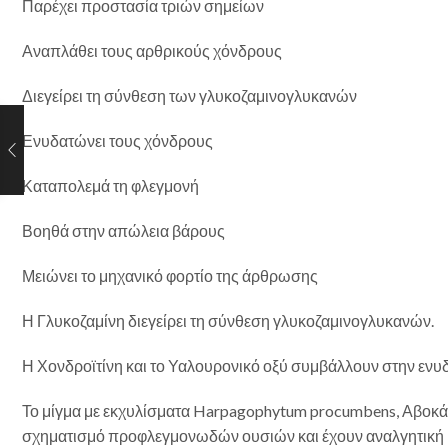
Παρέχει προστασία τριών σημείων
Αναπλάθει τους αρθρικούς χόνδρους
Διεγείρει τη σύνθεση των γλυκοζαμινογλυκανών
Ενυδατώνει τους χόνδρους
Καταπολεμά τη φλεγμονή
Βοηθά στην απώλεια βάρους
Μειώνει το μηχανικό φορτίο της άρθρωσης
Η Γλυκοζαμίνη διεγείρει τη σύνθεση γλυκοζαμινογλυκανών.
Η Χονδροϊτίνη και το Υαλουρονικό οξύ συμβάλλουν στην ενυδ
Το μίγμα με εκχυλίσματα Harpagophytum procumbens, Αβοκάντ
σχηματισμό προφλεγμονωδών ουσιών και έχουν αναλγητική κ