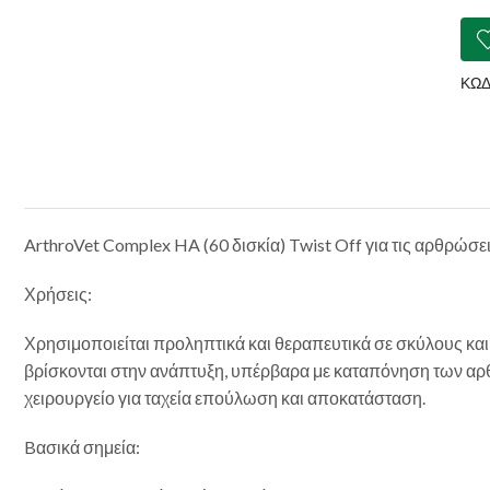
Arth
Com
Smal
Bre
ΚΩΔ
60
Κάψ
Twi
Off
ποσ
ArthroVet Complex HA (60 δισκία) Twist Off για τις αρθρώσει
Χρήσεις:
Χρησιμοποιείται προληπτικά και θεραπευτικά σε σκύλους και
βρίσκονται στην ανάπτυξη, υπέρβαρα με καταπόνηση των αρ
χειρουργείο για ταχεία επούλωση και αποκατάσταση.
Bασικά σημεία: