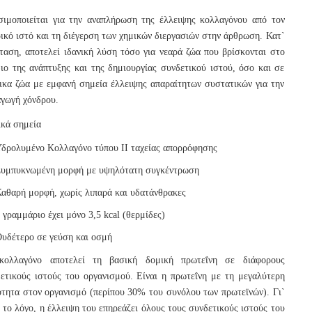
ιμοποιείται για την αναπλήρωση της έλλειψης κολλαγόνου από τον
ικό ιστό και τη διέγερση των χημικών διεργασιών στην άρθρωση. Κατ`
ταση, αποτελεί ιδανική λύση τόσο για νεαρά ζώα που βρίσκονται στο
ιο της ανάπτυξης και της δημιουργίας συνδετικού ιστού, όσο και σε
ικα ζώα με εμφανή σημεία έλλειψης απαραίτητων συστατικών για την
γωγή χόνδρου.
κά σημεία
δρολυμένο Κολλαγόνο τύπου ΙΙ ταχείας απορρόφησης
υμπυκνωμένη μορφή με υψηλότατη συγκέντρωση
αθαρή μορφή, χωρίς λιπαρά και υδατάνθρακες
 γραμμάριο έχει μόνο 3,5 kcal (θερμίδες)
υδέτερο σε γεύση και οσμή
κολλαγόνο αποτελεί τη βασική δομική πρωτεΐνη σε διάφορους
ετικούς ιστούς του οργανισμού. Είναι η πρωτεΐνη με τη μεγαλύτερη
τητα στον οργανισμό (περίπου 30% του συνόλου των πρωτεϊνών). Γι`
 το λόγο, η έλλειψη του επηρεάζει όλους τους συνδετικούς ιστούς του