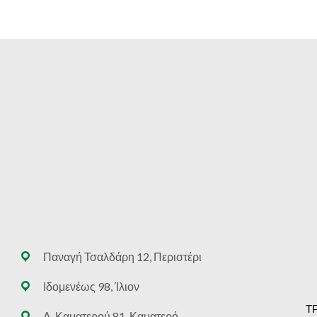
Παναγή Τσαλδάρη 12, Περιστέρι
Ιδομενέως 98, Ίλιον
Τ
Λ. Καματερού 81, Καματερό