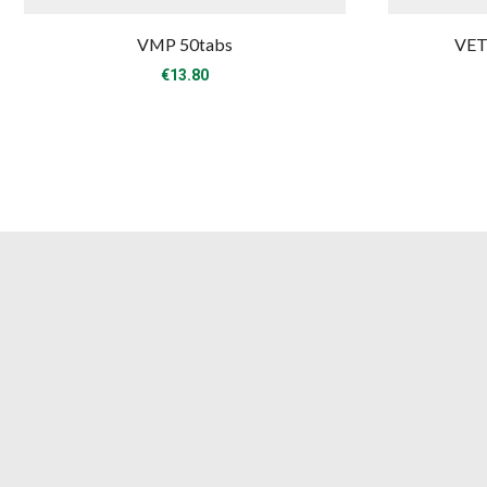
VMP 50tabs
VET
€
13.80