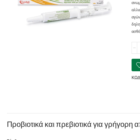
ανωμ
αλλ
αγώ
δηλη
ασθέ
CAN
Flor
Pas
15m
ποσ
ΚΩΔ
Προβιοτικά και πρεβιοτικά για γρήγορη 