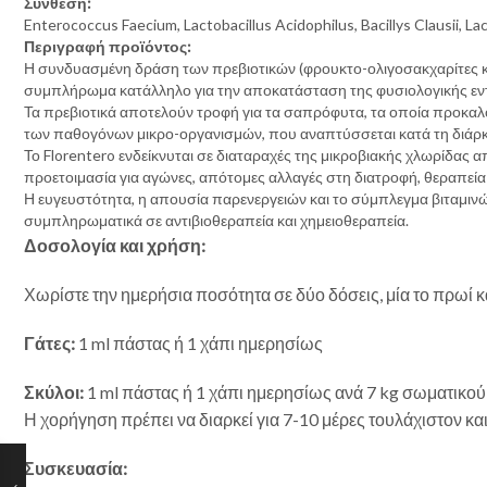
Σύνθεση:
Enterococcus Faecium, Lactobacillus Acidophilus, Bacillys Clausii,
Περιγραφή προϊόντος:
Η συνδυασμένη δράση των πρεβιοτικών (φρουκτο-ολιγοσακχαρίτες και
συμπλήρωμα κατάλληλο για την αποκατάσταση της φυσιολογικής εντ
Τα πρεβιοτικά αποτελούν τροφή για τα σαπρόφυτα, τα οποία προκα
των παθογόνων μικρο-οργανισμών, που αναπτύσσεται κατά τη διάρκ
Το Florentero ενδείκνυται σε διαταραχές της μικροβιακής χλωρίδας α
προετοιμασία για αγώνες, απότομες αλλαγές στη διατροφή, θεραπεία 
Η ευγευστότητα, η απουσία παρενεργειών και το σύμπλεγμα βιταμινώ
συμπληρωματικά σε αντιβιοθεραπεία και χημειοθεραπεία.
Δοσολογία και χρήση:
Χωρίστε την ημερήσια ποσότητα σε δύο δόσεις, μία το πρωί κα
Γάτες:
1 ml πάστας ή 1 χάπι ημερησίως
Σκύλοι:
1 ml πάστας ή 1 χάπι ημερησίως ανά 7 kg σωματικο
Η χορήγηση πρέπει να διαρκεί για 7-10 μέρες τουλάχιστον και
Συσκευασία: