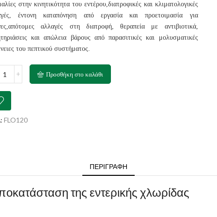
αλίες στην κινητικότητα του εντέρου,διατροφικές και κλιματολογικές
αγές, έντονη καταπόνηση από εργασία και προετοιμασία για
νες,απότομες αλλαγές στη διατροφή, θεραπεία με αντιβιοτικά,
τηριάσεις και απώλεια βάρους από παρασιτικές και μολυσματικές
νειες του πεπτικού συστήματος.
DIOLI
Προσθήκη στο καλάθι
entero
te
l
ότητα
:
FLO120
ΠΕΡΙΓΡΑΦΉ
αποκατάσταση της εντερικής χλωρίδας