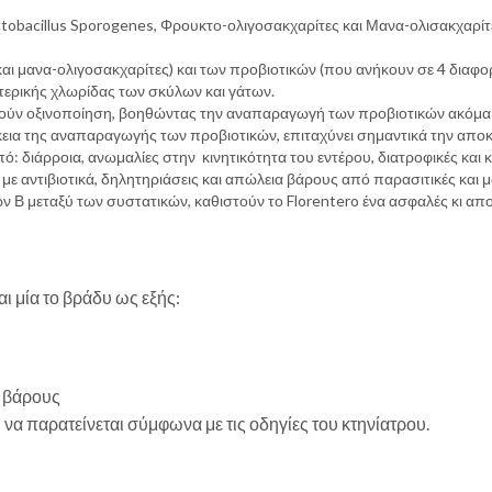
 Lactobacillus Sporogenes, Φρουκτο-ολιγοσακχαρίτες και Μανα-ολισακχαρίτ
 μανα-ολιγοσακχαρίτες) και των προβιοτικών (που ανήκουν σε 4 διαφορετ
ερικής χλωρίδας των σκύλων και γάτων.
λούν οξινοποίηση, βοηθώντας την αναπαραγωγή των προβιοτικών ακόμα 
εια της αναπαραγωγής των προβιοτικών, επιταχύνει σημαντικά την απο
πό: διάρροια, ανωμαλίες στην κινητικότητα του εντέρου, διατροφικές και
με αντιβιοτικά, δηλητηριάσεις και απώλεια βάρους από παρασιτικές και
ν Β μεταξύ των συστατικών, καθιστούν το Florentero ένα ασφαλές κι απ
ι μία το βράδυ ως εξής:
ύ βάρους
 να παρατείνεται σύμφωνα με τις οδηγίες του κτηνίατρου.