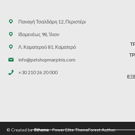
Παναγή Τσαλδάρη 12, Περιστέρι
Ιδομενέως 98, Ίλιον
Τ
Λ. Καματερού 81, Καματερό
ΤΡ
info@petshopmarpinis.com
+30 210 26 20 000
ΕΞ
© Created by
8theme
- Power Elite ThemeForest Author.