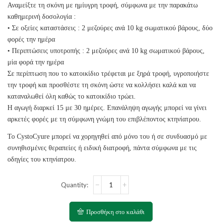
Αναμείξτε τη σκόνη με ημίυγρη τροφή, σύμφωνα με την παρακάτω
καθημερινή δοσολογία :
• Σε οξείες καταστάσεις : 2 μεζούρες ανά 10 kg σωματικού βάρους, δύο
φορές την ημέρα
• Περιπτώσεις υποτροπής : 2 μεζούρες ανά 10 kg σωματικού βάρους,
μία φορά την ημέρα
Σε περίπτωση που το κατοικίδιο τρέφεται με ξηρά τροφή, υγροποιήστε
την τροφή και προσθέστε τη σκόνη ώστε να κολλήσει καλά και να
καταναλωθεί όλη καθώς το κατοικίδιο τρώει.
Η αγωγή διαρκεί 15 με 30 ημέρες. Επανάληψη αγωγής μπορεί να γίνει
αρκετές φορές με τη σύμφωνη γνώμη του επιβλέποντος κτηνίατρου.
Το CystoCyure μπορεί να χορηγηθεί από μόνο του ή σε συνδυασμό με
συνηθισμένες θεραπείες ή ειδική διατροφή, πάντα σύμφωνα με τις
οδηγίες του κτηνίατρου.
CANDIOLI
CystoCure
Powder
30gr
Προσθήκη στο καλάθι
ποσότητα