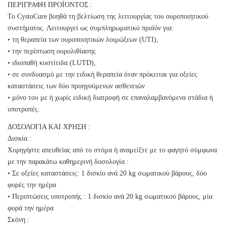
ΠΕΡΙΓΡΑΦΗ ΠΡΟΪΟΝΤΟΣ :
Το CystoCure βοηθά τη βελτίωση της λειτουργίας του ουροποιητικού
συστήματος. Λειτουργεί ως συμπληρωματικό προϊόν για:
• τη θεραπεία των ουροποιητικών λοιμώξεων (UTI),
• την περίπτωση ουρολιθίασης
• ιδιοπαθή κυστίτιδα (LUTD),
• σε συνδυασμό με την ειδική θεραπεία όταν πρόκειται για οξείες
καταστάσεις των δύο προηγούμενων ασθενειών
• μόνο του με ή χωρίς ειδική διατροφή σε επαναλαμβανόμενα στάδια ή
υποτροπές.
ΔΟΣΟΛΟΓΙΑ ΚΑΙ ΧΡΗΣΗ :
Δισκία :
Χορηγήστε απευθείας από το στόμα ή αναμείξτε με το φαγητό σύμφωνα
με την παρακάτω καθημερινή δοσολογία :
• Σε οξείες καταστάσεις: 1 δισκίο ανά 20 kg σωματικού βάρους, δύο
φορές την ημέρα
• Περιπτώσεις υποτροπής : 1 δισκίο ανά 20 kg σωματικού βάρους, μία
φορά την ημέρα
Σκόνη :