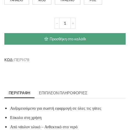
ΠΕΡΙΛΑΙΜΙΟ
ΓΑΤΑΣ
ΡΑΙΓΙΟΝ
'CANDY'
Προσθήκη στο καλάθι
ποσότητα
ΚΩΔ:
ΠΕΡH78
ΠΕΡΙΓΡΑΦΉ
ΕΠΙΠΛΈΟΝ ΠΛΗΡΟΦΟΡΊΕΣ
Αυξομειούμενο για σωστή εφαρμογή σε όλες τις γάτες
Εύκολο στη χρήση
Από νάυλον υλικό – Ανθεκτικό στο νερό