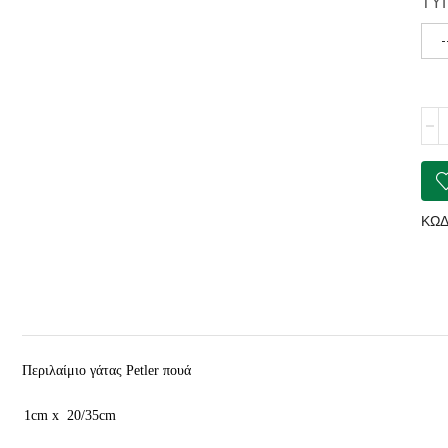
ΤΥ
-
Περι
γάτ
Petl
που
ποσ
ΚΩΔ
Περιλαίμιο γάτας Petler πουά
1cm x 20/35cm