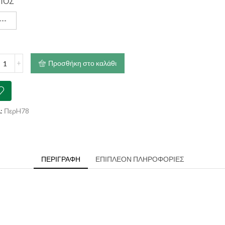
ΠΟΣ
---
λαίμιο
Προσθήκη στο καλάθι
ας
er
ά
ότητα
:
ΠερH78
ΠΕΡΙΓΡΑΦΉ
ΕΠΙΠΛΈΟΝ ΠΛΗΡΟΦΟΡΊΕΣ