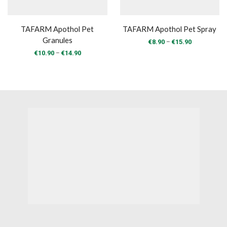
TAFARM Apothol Pet
TAFARM Apothol Pet Spray
Granules
Price
–
€
8.90
€
15.90
range:
Price
–
€
10.90
€
14.90
€8.90
range:
through
€10.90
€15.90
through
€14.90