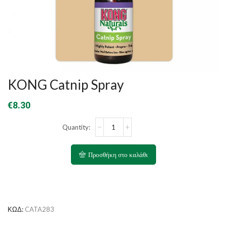
KONG Catnip Spray
€
8.30
KONG
Catnip
Spray
ποσότητα
Προσθήκη στο καλάθι
ΚΩΔ:
CATA283