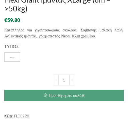
>50kg)
€
59.80
Κατάλληλος για γιγαντόσωμους σκύλους. Συμπαγής μαλακή λαβή.
Ανθεκτικός ιμάντας, χρωματιστός Neon. Κλιπ χρωμίου.
ΤΥΠΟΣ
----
Flexi
Giant
Ιμάντας
XLarge
Προσθήκη στο καλάθι
(8m
-
>50kg)
ποσότητα
ΚΩΔ:
FLEC228