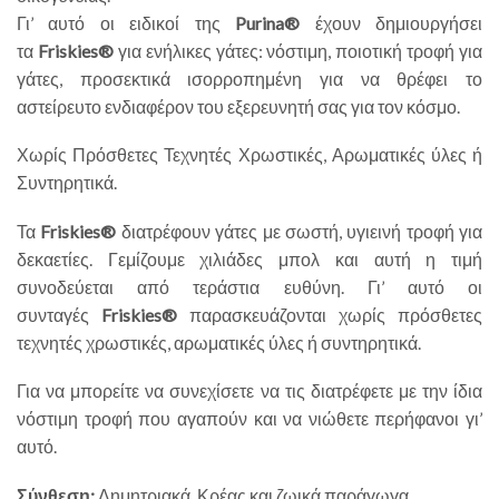
Γι’ αυτό οι ειδικοί της
Purina®
έχουν δημιουργήσει
τα
Friskies®
για ενήλικες γάτες: νόστιμη, ποιοτική τροφή για
γάτες, προσεκτικά ισορροπημένη για να θρέφει το
αστείρευτο ενδιαφέρον του εξερευνητή σας για τον κόσμο.
Χωρίς Πρόσθετες Τεχνητές Χρωστικές, Αρωματικές ύλες ή
Συντηρητικά.
Τα
Friskies®
διατρέφουν γάτες με σωστή, υγιεινή τροφή για
δεκαετίες. Γεμίζουμε χιλιάδες μπολ και αυτή η τιμή
συνοδεύεται από τεράστια ευθύνη. Γι’ αυτό οι
συνταγές
Friskies®
παρασκευάζονται χωρίς πρόσθετες
τεχνητές χρωστικές, αρωματικές ύλες ή συντηρητικά.
Για να μπορείτε να συνεχίσετε να τις διατρέφετε με την ίδια
νόστιμη τροφή που αγαπούν και να νιώθετε περήφανοι γι’
αυτό.
Σύνθεση:
Δημητριακά, Κρέας και ζωικά παράγωγα,