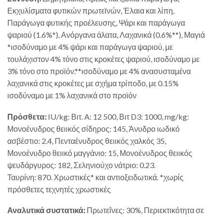
Εκχυλίσματα φυτικών πρωτεϊνών, Έλαια και λίπη,
Παράγωγα φυτικής προέλευσης, Ψάρι και παράγωγα
ψαριού (1.6%*), Ανόργανα άλατα, Λαχανικά (0.6%**), Μαγιά
*ισοδύναμο με 4% ψάρι και παράγωγα ψαριού, με
τουλάχιστον 4% τόνο στις κροκέτες ψαριού, ισοδύναμο με
3% τόνο στο προϊόν.**ισοδύναμο με 4% ανασυσταμένα
λαχανικά στις κροκέτες με σχήμα τρίποδο, με 0.15%
ισοδύναμο με 1% λαχανικά στο προϊόν
Πρόσθετα:
IU/kg: Βιτ. A: 12 500, Βιτ D3: 1000, mg/kg:
Μονοένυδρος θειικός σίδηρος: 145, Άνυδρο ιωδικό
ασβέστιο: 2.4, Πενταένυδρος θειικός χαλκός 35,
Μονοένυδρο θειικό μαγγάνιο: 15, Μονοένυδρος θειικός
ψευδάργυρος: 182, Σεληνιούχο νάτριο: 0.23.
Ταυρίνη: 870. Χρωστικές* και αντιοξειδωτικά. *χωρίς
πρόσθετες τεχνητές χρωστικές
Αναλυτικά συστατικά:
Πρωτεΐνες: 30%, Περιεκτικότητα σε