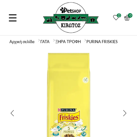
0
0
Αρχική σελίδα
ΓΑΤΑ
ΞΗΡΑ ΤΡΟΦΗ
PURINA FRISKIES