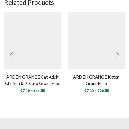
Related Products
ARDEN GRANGE Cat Adult
ARDEN GRANGE Kitten
Chicken & Potato Grain-Free
Grain-Free
Price
Price
–
–
€
7.40
€
44.50
€
7.40
€
26.50
range:
range:
€7.40
€7.40
through
through
€44.50
€26.50