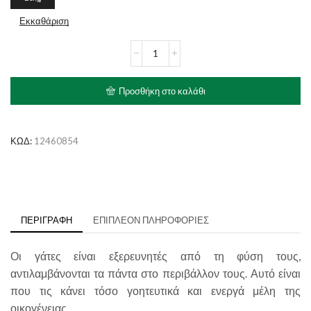
Εκκαθάριση
PURINA
FRISKIES
Adult
με
Προσθήκη στο καλάθι
Τόνο
&
Λαχανικά
ποσότητα
ΚΩΔ:
12460854
ΠΕΡΙΓΡΑΦΉ
ΕΠΙΠΛΈΟΝ ΠΛΗΡΟΦΟΡΊΕΣ
Οι γάτες είναι εξερευνητές από τη φύση τους,
αντιλαμβάνονται τα πάντα στο περιβάλλον τους. Αυτό είναι
που τις κάνει τόσο γοητευτικά και ενεργά μέλη της
οικογένειας.