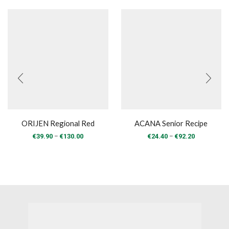
ORIJEN Regional Red
ACANA Senior Recipe
Price
Price
–
–
€
39.90
€
130.00
€
24.40
€
92.20
range:
range:
€39.90
€24.40
through
through
€130.00
€92.20