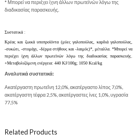
* Μπορεί να περιέχει ίχνη άλλων πρωτεϊνών λόγω της
διαδικασίας παρασκευής.
Συστατικά :
Κρέας και ζωικά υποπροϊόντα (μύες γαλοπούλας, καρδιά γαλοπούλας,
-συκώτι, -στομάχι, -δέρμα στήθους και -λαιμός)*, μέταλλα. *Μπορεί να
περιέχει ίχνη άλλων πρωτεϊνών λόγω της διαδικασίας παρασκευής.
+Μεταβολιζόμενη ενέργεια: 440 KJ/100g; 1050 Kcal/kg
Αναλυτικά συστατικά:
Ακατέργαστη πρωτεΐνη 12,0%, ακατέργαστο λίπος 7,0%,
ακατέργαστη τέφρα 2,5%, ακατέργαστες ίνες 1,0%, υγρασία
77,5%
Related Products