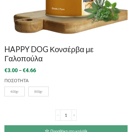
HAPPY DOG Κονσέρβα με
Γαλοπούλα
Price
–
€
3.00
€
4.66
range:
ΠΟΣΟΤΗΤΑ
€3.00
400gr
800gr
through
€4.66
HAPPY
DOG
Κονσέρβα
με
Προσθήκη στο καλάθι