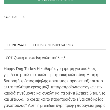
Γαλοπούλα
ποσότητα
ΚΩΔ:
HAPC345
ΠΕΡΙΓΡΑΦΉ
ΕΠΙΠΛΈΟΝ ΠΛΗΡΟΦΟΡΊΕΣ
100% ζωική πρωτεΐνη γαλοπούλας*
Happy Dog Turkey Η καθαρή υγρή τροφή για σκύλους
γεμίζει το μπολ του σκύλου με φυσική καλοσύνη. Αυτή η
διατροφή κρέατος υψηλής ποιότητας παρασκευάζεται από
100% πολύτιμο κρέας μαζί με παραπροϊόντα σφαγίων, π.χ.
καρδιά, πνεύμονες και συκώτι και περιέχει ζωτικές βιταμίνες
και μέταλλα. Το κρέας και τα παραπροϊόντα είναι από κρέας
γαλοπούλας*. Αυτή η premium υγρή τροφή παράγεται χωρίς