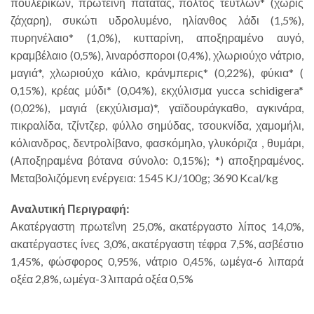
πουλερικών, πρωτεΐνη πατάτας, πολτός τεύτλων* (χωρίς
ζάχαρη), συκώτι υδρολυμένο, ηλίανθος λάδι (1,5%),
πυρηνέλαιο* (1,0%), κυτταρίνη, αποξηραμένο αυγό,
κραμβέλαιο (0,5%), λιναρόσποροι (0,4%), χλωριούχο νάτριο,
μαγιά*, χλωριούχο κάλιο, κράνμπερις* (0,22%), φύκια* (
0,15%), κρέας μύδι* (0,04%), εκχύλισμα yucca schidigera*
(0,02%), μαγιά (εκχύλισμα)*, γαϊδουράγκαθο, αγκινάρα,
πικραλίδα, τζίντζερ, φύλλο σημύδας, τσουκνίδα, χαμομήλι,
κόλιανδρος, δεντρολίβανο, φασκόμηλο, γλυκόριζα , θυμάρι,
(Αποξηραμένα βότανα σύνολο: 0,15%); *) αποξηραμένος.
Μεταβολιζόμενη ενέργεια: 1545 KJ/100g; 3690 Kcal/kg
Αναλυτική Περιγραφή:
Ακατέργαστη πρωτεΐνη 25,0%, ακατέργαστο λίπος 14,0%,
ακατέργαστες ίνες 3,0%, ακατέργαστη τέφρα 7,5%, ασβέστιο
1,45%, φώσφορος 0,95%, νάτριο 0,45%, ωμέγα-6 λιπαρά
οξέα 2,8%, ωμέγα-3 λιπαρά οξέα 0,5%