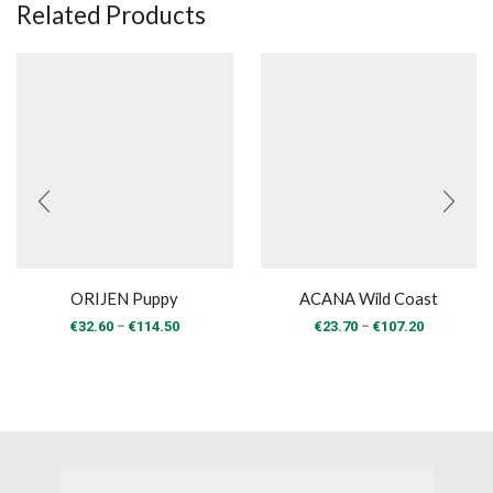
Related Products
ORIJEN Puppy
ACANA Wild Coast
Price
Price
–
–
€
32.60
€
114.50
€
23.70
€
107.20
range:
range:
€32.60
€23.70
through
through
€114.50
€107.20