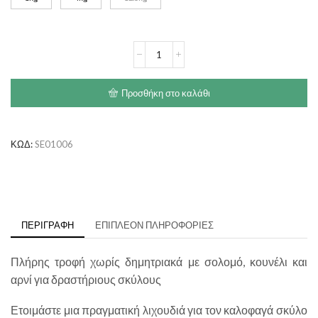
through
€72.00
HAPPY
DOG
Sensible
Canada
Προσθήκη στο καλάθι
Grain-
Free
ποσότητα
ΚΩΔ:
SE01006
ΠΕΡΙΓΡΑΦΉ
ΕΠΙΠΛΈΟΝ ΠΛΗΡΟΦΟΡΊΕΣ
Πλήρης τροφή χωρίς δημητριακά με σολομό, κουνέλι και
αρνί για δραστήριους σκύλους
Ετοιμάστε μια πραγματική λιχουδιά για τον καλοφαγά σκύλο