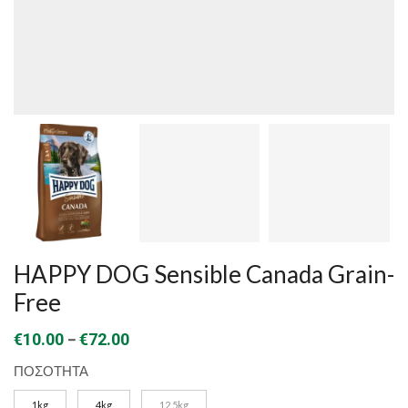
HAPPY DOG Sensible Canada Grain-
Free
Price
–
€
10.00
€
72.00
range:
ΠΟΣΟΤΗΤΑ
€10.00
1kg
4kg
12.5kg