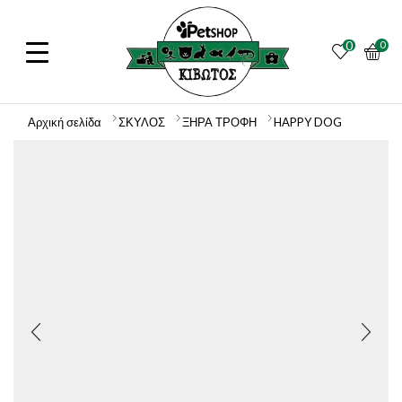
0
0
Αρχική σελίδα
ΣΚΥΛΟΣ
ΞΗΡΑ ΤΡΟΦΗ
HAPPY DOG