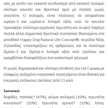
σας με αυτόν τον εκλεκτό συνδυασμό από εκλεκτό σολομό,
νόστιμο κουνέλι και θρεπτικό αρνί με πατάτα χωρίς
γλουτένη. Ο σολομός είναι πλούσιος σε απαραίτητα
ωμέγα-3 και ωμέγα-6 λιπαρά οξέα, ενώ το κουνέλι
προσφέρει πολύτιμη οργανική πρωτεΐνη και το αρνί παρέχει
πολλά άλλα σημαντικά θρεπτικά συστατικά. Βασισμένα στο
μοναδικό Happy Dog Natural Life Concept®, τα μύδια Νέας
Ζηλανδίας υποστηρίζουν τις αρθρώσεις και τα πολύτιμα
Ωμέγα-3 και Ωμέγα-6 λιπαρά οξέα από ηλιέλαιο και
κραμβέλαιο διασφαλίζουν ένα γυαλιστερό τρίχωμα.
Η χωρίς δημητριακά και νόστιμη σύνθεση του Hd Canada με
ελαφρώς αυξημένο ενεργειακό περιεχόμενο είναι ιδανική για
ενεργούς ενήλικους σκύλους από 11 κιλά.
Συστατικά:
Νιφάδες πατάτας* (47%), γεύμα σολομού (10%), πρωτεΐνη
κουνελιού* (10%), πρωτεΐνη αρνιού* (10%), λίπος