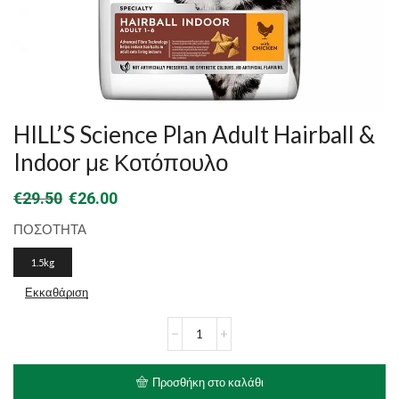
HILL’S Science Plan Adult Hairball &
Indoor με Κοτόπουλο
Original
Η
€
29.50
€
26.00
price
τρέχουσα
ΠΟΣΟΤΗΤΑ
was:
τιμή
1.5kg
€29.50.
είναι:
Εκκαθάριση
€26.00.
HILL'S
Science
Plan
Adult
Προσθήκη στο καλάθι
Hairball