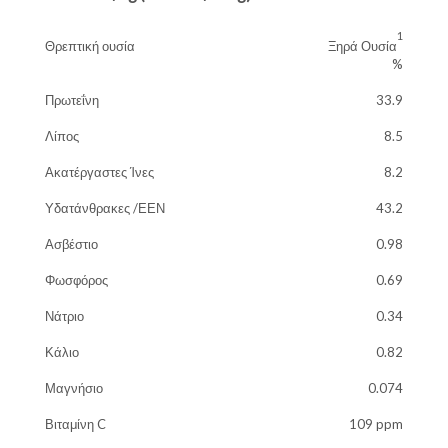
1
Θρεπτική ουσία
Ξηρά Ουσία
%
Πρωτεΐνη
33.9
Λίπος
8.5
Ακατέργαστες Ίνες
8.2
Υδατάνθρακες /ΕΕΝ
43.2
Ασβέστιο
0.98
Φωσφόρος
0.69
Νάτριο
0.34
Κάλιο
0.82
Μαγνήσιο
0.074
Βιταμίνη C
109 ppm