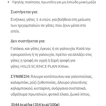
Υψηλής ποιότητας πρωτεΐνη για μη λιπώδη μυική μάζα
Συστήνεται για:
Ενήλικες γάτες 1-6 ετών, για βοήθεια στη μείωση
των τριχομπαλών σε γάτες που ζουν μέσα στο
σπίτι.
Δεν συστήνεται για:
Γατάκια, και γάτες έγκυες ή σε γαλουχία. Κατά την
εγκυμοσύνη ή τη γαλουχία, πρέπει να αλλάζει στις
γάτες η τροφή σε υγρή ή ξηρή τροφή για
γάτες
HILL’S SCIENCE PLAN
Kitten.
ΣΥΝΘΕΣΗ:
Άλευρο κοτόπουλου και γαλοπούλας,
καλαμπόκι, ρύζι ζυθοποιίας, άλευρο γλουτένης
καλαμποκιού, κυτταρίνη, ανόργανα συστατικά,
υδρόλυμα πρωτεϊνών, φυτικό έλαιο, ζωικό λίπος.
3144 kcal/kg (314 kcal/100g)