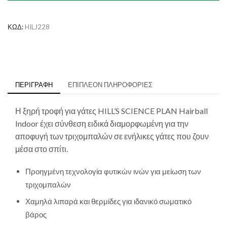
&
Indoor
με
ΚΩΔ:
HILJ228
Κοτόπουλο
ποσότητα
ΠΕΡΙΓΡΑΦΉ
ΕΠΙΠΛΈΟΝ ΠΛΗΡΟΦΟΡΊΕΣ
Η ξηρή τροφή για γάτες
HILL’S SCIENCE PLAN
Hairball
Indoor έχει σύνθεση ειδικά διαμορφωμένη για την
αποφυγή των τριχομπαλών σε ενήλικες γάτες που ζουν
μέσα στο σπίτι.
Προηγμένη τεχνολογία φυτικών ινών για μείωση των
τριχομπαλών
Χαμηλά λιπαρά και θερμίδες για ιδανικό σωματικό
βάρος