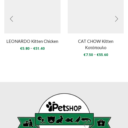
LEONARDO Kitten Chicken
CAT CHOW Kitten
Κοτόπουλο
Price
–
€
5.80
€
51.40
range:
Price
–
€
7.50
€
55.60
€5.80
range:
through
€7.50
€51.40
through
€55.60