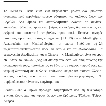
To INFRONT Band είναι ένα κτηνιατρικά μελετημένο, βιοκτόνο
αντιπαρασιτικό περιλαίμιο ευρέου φάσματος για σκύλους όλων των
μεγεθών. Δρα άμεσα και αποτελεσματικά ενάντια σε σκνίπες,
κουνούπια, ψύλλους, κρότωνες, ψείρες και ακάρεα, δημιουργώντας ένα
εχθρικό και ασφυκτικό περιβάλλον προς αυτά. Περιέχει ισχυρές
βιοκτόνες δραστικές ουσίες κατηγορίας (Τ.Π.19) όπως Menthoglycol,
Azadirachtin και MenthaPulegium, οι οποίες διαθέτουν υψηλή
τοξικότητα-απωθητικότητα προς τα έντομα και τα εξωπαράσιτα. Τα
τερπενοειδή Azadirachtin και η Cineole της Menthoglycol είναι ισχυροί
ρυθμιστές του κύκλου ζωής και σίτισης των εντόμων, σταματώντας την
αναπαραγωγή τους, προκαλώντας το θάνατο σε νύμφες – προνύμφες και
νευρική διαταραχή σε ψύλλους, κρότωνες, ψείρες και ακάρεα. Όλες οι
ενεργές ουσίες του περιλαίμιου είναι βιοαπορροφήσιμες. Να
συμβουλεύεστε πάντα τον κτηνίατρο σας.
ΕΝΔΕΙΞΕΙΣ: 4 μηνών πρόληψη τσιμπημάτων από τη Φλεβοτόμο
Σκνίπα, Κουνούπια και παρασιτώσεων από Κρότωνες, Ψύλλους, Ψείρες,
Ακάρεα.