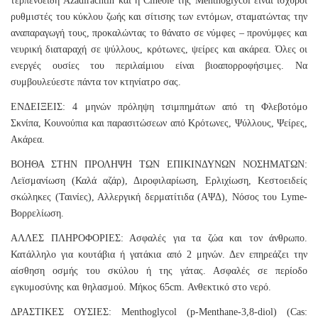
τερπενοειδή Azadirachtin και η Cineole της Menthoglycol είναι ισχυροί
ρυθμιστές του κύκλου ζωής και σίτισης των εντόμων, σταματώντας την
αναπαραγωγή τους, προκαλώντας το θάνατο σε νύμφες – προνύμφες και
νευρική διαταραχή σε ψύλλους, κρότωνες, ψείρες και ακάρεα. Όλες οι
ενεργές ουσίες του περιλαίμιου είναι βιοαπορροφήσιμες. Να
συμβουλεύεστε πάντα τον κτηνίατρο σας.
ΕΝΔΕΙΞΕΙΣ: 4 μηνών πρόληψη τσιμπημάτων από τη Φλεβοτόμο
Σκνίπα, Κουνούπια και παρασιτώσεων από Κρότωνες, Ψύλλους, Ψείρες,
Ακάρεα.
ΒΟΗΘΑ ΣΤΗΝ ΠΡΟΛΗΨΗ ΤΩΝ ΕΠΙΚΙΝΔΥΝΩΝ ΝΟΣΗΜΑΤΩΝ:
Λεϊσμανίωση (Καλά αζάρ), Διροφιλαρίωση, Ερλιχίωση, Κεστοειδείς
σκώληκες (Ταινίες), Αλλεργική δερματίτιδα (ΑΨΔ), Νόσος του Lyme-
Βορρελίωση.
ΑΛΛΕΣ ΠΛΗΡΟΦΟΡΙΕΣ: Ασφαλές για τα ζώα και τον άνθρωπο.
Κατάλληλο για κουτάβια ή γατάκια από 2 μηνών. Δεν επηρεάζει την
αίσθηση οσμής του σκύλου ή της γάτας. Ασφαλές σε περίοδο
εγκυμοσύνης και θηλασμού. Μήκος 65cm. Ανθεκτικό στο νερό.
ΔΡΑΣΤΙΚΕΣ ΟΥΣΙΕΣ: Menthoglycol (p-Menthane-3,8-diol) (Cas: