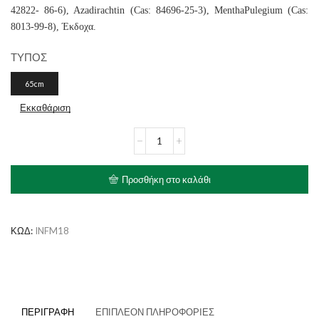
42822- 86-6), Azadirachtin (Cas: 84696-25-3), MenthaPulegium (Cas:
8013-99-8), Έκδοχα.
ΤΥΠΟΣ
65cm
Εκκαθάριση
INFRONT
Αντιπαρασιτικό
Περιλαίμιο
Σκύλου
Προσθήκη στο καλάθι
ποσότητα
ΚΩΔ:
INFM18
ΠΕΡΙΓΡΑΦΉ
ΕΠΙΠΛΈΟΝ ΠΛΗΡΟΦΟΡΊΕΣ