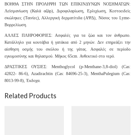
ΒΟΗΘΑ ΣΤΗΝ ΠΡΟΛΗΨΗ ΤΩΝ ΕΠΙΚΙΝΔΥΝΩΝ ΝΟΣΗΜΑΤΩΝ:
Λεϊσμανίωση (Καλά αζάρ), Διροφιλαρίωση, Ερλιχίωση, Κεστοειδείς
σκώληκες (Ταινίες), Αλλεργική δερματίτιδα (ΑΨΔ), Νόσος του Lyme-
Βορρελίωση.
ΑΛΛΕΣ ΠΛΗΡΟΦΟΡΙΕΣ: Ασφαλές για τα ζώα και τον άνθρωπο.
Κατάλληλο για κουτάβια ή γατάκια από 2 μηνών. Δεν επηρεάζει την
αίσθηση οσμής του σκύλου ή της γάτας. Ασφαλές σε περίοδο
εγκυμοσύνης και θηλασμού. Μήκος 65cm. Ανθεκτικό στο νερό.
ΔΡΑΣΤΙΚΕΣ ΟΥΣΙΕΣ: Menthoglycol (p-Menthane-3,8-diol) (Cas:
42822- 86-6), Azadirachtin (Cas: 84696-25-3), MenthaPulegium (Cas:
8013-99-8), Έκδοχα.
Related Products