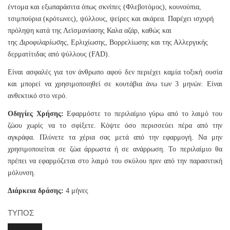
έντομα και εξωπαράσιτα όπως σκνίπες (Φλεβοτόμος), κουνούπια,
τσιμπούρια (κρότωνες), ψύλλους, ψείρες και ακάρεα. Παρέχει ισχυρή
πρόληψη κατά της Λεϊσμανίασης Καλα αζάρ, καθώς και
της
Διροφιλαρίωσης
, Ερλιχίωσης, Βορρελίωσης και της Αλλεργικής
δερματίτιδας από ψύλλους (FAD).
Είναι ασφαλές για τον άνθρωπο αφού δεν περιέχει καμία τοξική ουσία
και μπορεί να χρησιμοποιηθεί σε κουτάβια άνω των 3 μηνών. Είναι
ανθεκτικό στο νερό.
Οδηγίες Χρήσης:
Εφαρμόστε το περιλαίμιο γύρω από το λαιμό του
ζώου χωρίς να το σφίξετε. Κόψτε όσο περισσεύει πέρα από την
αγκράφα. Πλύνετε τα χέρια σας μετά από την εφαρμογή. Να μην
χρησιμοποιείται σε ζώα άρρωστα ή σε ανάρρωση. Το περιλαίμιο θα
πρέπει να εφαρμόζεται στο λαιμό του σκύλου πριν από την παρασιτική
μόλυνση.
Διάρκεια δράσης:
4 μήνες
ΤΥΠΟΣ