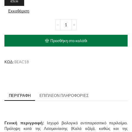
65cm
Εκκαθάριση
Beaphar
Bio
Band
Αντιπαρασιτικό
Προσθήκη στο καλάθι
Περιλαίμιο
Σκύλου
ποσότητα
ΚΩΔ:
BEAC18
ΠΕΡΙΓΡΑΦΉ
ΕΠΙΠΛΈΟΝ ΠΛΗΡΟΦΟΡΊΕΣ
Γενική περιγραφή:
Ισχυρό βιολογικό αντιπαρασιτικό περιλαίμιο.
Πρόληψη κατά της Λεϊσμανίασης (Καλά αζάρ), καθώς και της