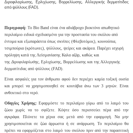
Διροφιλαρίωσης, Ερλιχίωσης, Βορρελίωσης, Αλλεργικής δερματίτιδας
από ψύλλους (FAD).
Περιγραφή:
Το Bio Band είναι ένα αδιάβροχο βιοκτόνο απωθητικό
περιλαίμιο ειδικά σχεδιασμένο για την προστασία του σκύλου από
έντομα και εξωπαράσιτα όπως σκνίπες (Φλεβοτόμος), κουνούπια,
τσιμπούρια (κρότωνες), ψύλλους, ψείρες και ακάρεα. Παρέχει ισχυρή
πρόληψη κατά της Λεϊσμανίασης Καλα αζάρ, καθώς και
της
Διροφιλαρίωσης
, Ερλιχίωσης, Βορρελίωσης και της Αλλεργικής
δερματίτιδας από ψύλλους (FAD).
Είναι ασφαλές για τον άνθρωπο αφού δεν περιέχει καμία τοξική ουσία
και μπορεί να χρησιμοποιηθεί σε κουτάβια άνω των 3 μηνών. Είναι
ανθεκτικό στο νερό.
Οδηγίες Χρήσης:
Εφαρμόστε το περιλαίμιο γύρω από το λαιμό του
ζώου χωρίς να το σφίξετε. Κόψτε όσο περισσεύει πέρα από την
αγκράφα. Πλύνετε τα χέρια σας μετά από την εφαρμογή. Να μην
χρησιμοποιείται σε ζώα άρρωστα ή σε ανάρρωση. Το περιλαίμιο θα
πρέπει να εφαρμόζεται στο λαιμό του σκύλου πριν από την παρασιτική