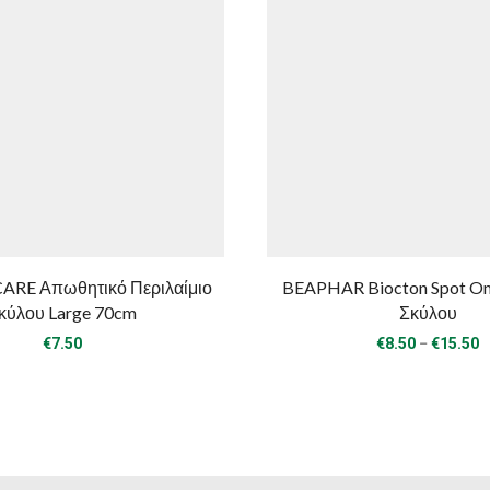
ARE Απωθητικό Περιλαίμιο
BEAPHAR Biocton Spot O
κύλου Large 70cm
Σκύλου
P
–
€
7.50
€
8.50
€
15.50
r
€
t
€