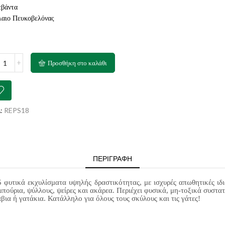
βάντα
αιο Πευκοβελόνας
ELI
Προσθήκη στο καλάθι
y
s
s
:
REPS18
ml
ότητα
ΠΕΡΙΓΡΑΦΉ
 5 φυτικά εκχυλίσματα υψηλής δραστικότητας, με ισχυρές απωθητικές ιδ
ιμπούρια, ψύλλους, ψείρες και ακάρεα. Περιέχει φυσικά, μη-τοξικά συστ
βια ή γατάκια. Κατάλληλο για όλους τους σκύλους και τις γάτες!