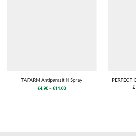
TAFARM Antiparasit N Spray
PERFECT C
Σ
Price
–
€
4.90
€
14.00
range:
€4.90
through
€14.00