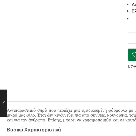
Λε
Έλ
REP
Spra
for
Dog
&
Cat
ΚΩΔ
500
ποσ
Αντιπαρασιτικό σπρέι που περιέχει μια εξειδικευμένη φόρμουλα με
μικρό μας φίλο. Έτσι δεν κινδυνεύει πια από σκνίπες, κουνούπια, τσ
και για τον άνθρωπο. Επίσης, μπορεί να χρησιμοποιηθεί και σε κουτά
Βασικά Χαρακτηριστικά