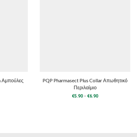
n Αμπούλες
PQP Pharmasect Plus Collar Απωθητικό
Περιλαίμιο
rice
Price
–
€
5.90
€
6.90
ange:
range:
8.50
€5.90
hrough
through
15.50
€6.90