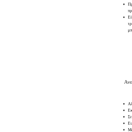
Π
πρ
Εί
τρ
μπ
Ανα
Α
Ε
Σι
Ευ
Μ