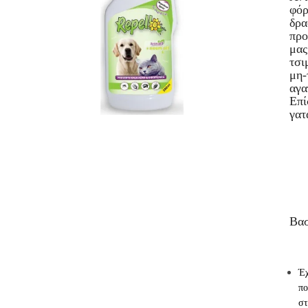
φό
δρα
προ
μας
τσι
μη-
αγα
Επί
γατ
Βασ
Έχ
πο
στ