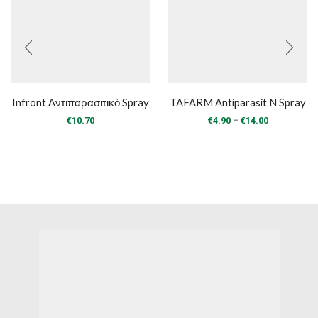
Infront Αντιπαρασιτικό Spray
TAFARM Antiparasit N Spray
Price
–
€
10.70
€
4.90
€
14.00
range:
€4.90
through
€14.00