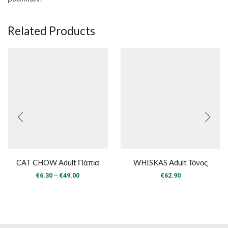
Related Products
CAT CHOW Adult Πάπια
WHISKAS Adult Τόνος
Price
–
€
6.30
€
49.00
€
62.90
range:
€6.30
through
€49.00