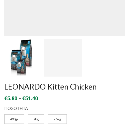
LEONARDO Kitten Chicken
Price
–
€
5.80
€
51.40
range:
ΠΟΣΟΤΗΤΑ
€5.80
400gr
2kg
7.5kg
through