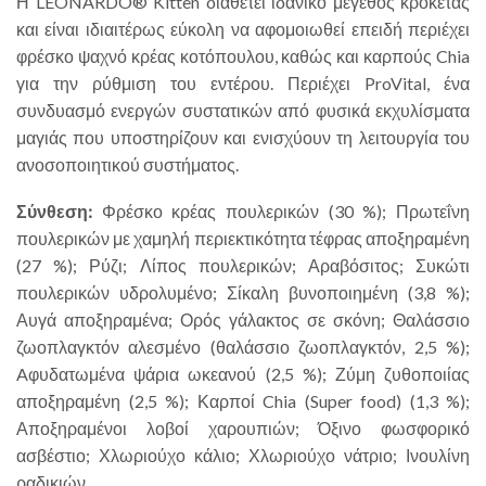
Η LEONARDO® Kitten διαθέτει ιδανικό μέγεθος κροκέτας
και είναι ιδιαιτέρως εύκολη να αφομοιωθεί επειδή περιέχει
φρέσκο ψαχνό κρέας κοτόπουλου, καθώς και καρπούς Chia
για την ρύθμιση του εντέρου. Περιέχει ProVital, ένα
συνδυασμό ενεργών συστατικών από φυσικά εκχυλίσματα
μαγιάς που υποστηρίζουν και ενισχύουν τη λειτουργία του
ανοσοποιητικού συστήματος.
Σύνθεση
:
Φρέσκο κρέας πουλερικών (30 %); Πρωτεΐνη
πουλερικών με χαμηλή περιεκτικότητα τέφρας αποξηραμένη
(27 %); Ρύζι; Λίπος πουλερικών; Αραβόσιτος; Συκώτι
πουλερικών υδρολυμένο; Σίκαλη βυνοποιημένη (3,8 %);
Αυγά αποξηραμένα; Ορός γάλακτος σε σκόνη; Θαλάσσιο
ζωοπλαγκτόν αλεσμένο (θαλάσσιο ζωοπλαγκτόν, 2,5 %);
Aφυδατωμένα ψάρια ωκεανού (2,5 %); Ζύμη ζυθοποιίας
αποξηραμένη (2,5 %); Καρποί Chia (Super food) (1,3 %);
Αποξηραμένοι λοβοί χαρουπιών; Όξινο φωσφορικό
ασβέστιο; Χλωριούχο κάλιο; Χλωριούχο νάτριο; Ινουλίνη
ραδικιών.