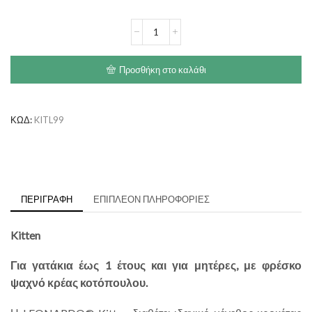
€51.40
LEONARDO
Kitten
Chicken
ποσότητα
Προσθήκη στο καλάθι
ΚΩΔ:
KITL99
ΠΕΡΙΓΡΑΦΉ
ΕΠΙΠΛΈΟΝ ΠΛΗΡΟΦΟΡΊΕΣ
Kitten
Για γατάκια έως 1 έτους και για μητέρες, με φρέσκο
ψαχνό κρέας κοτόπουλου.