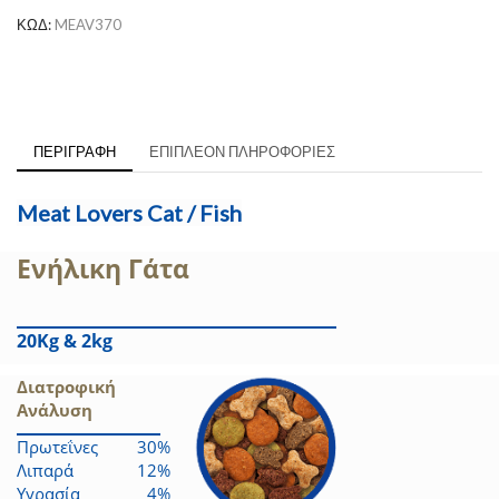
ΚΩΔ:
MEAV370
ΠΕΡΙΓΡΑΦΉ
ΕΠΙΠΛΈΟΝ ΠΛΗΡΟΦΟΡΊΕΣ
Meat Lovers Cat / Fish
Ενήλικη Γάτα
20Kg & 2kg
Διατροφική
Ανάλυση
Πρωτεΐνες
30%
Λιπαρά
12%
Υγρασία
4%