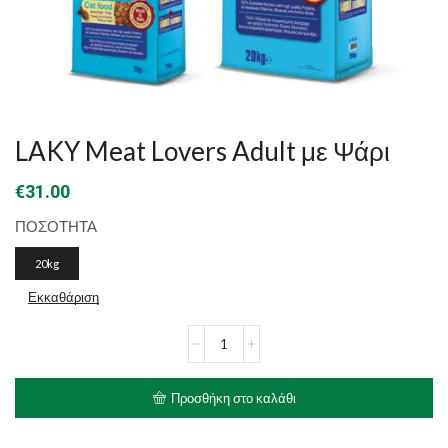
LAKY Meat Lovers Adult με Ψάρι
€
31.00
ΠΟΣΟΤΗΤΑ
20kg
Εκκαθάριση
LAKY
Meat
Lovers
Adult
Προσθήκη στο καλάθι
με
Ψάρι
ποσότητα