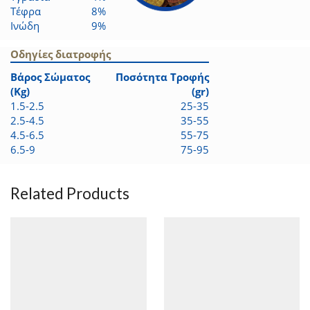
Τέφρα
8%
Ινώδη
9%
Οδηγίες διατροφής
Βάρος Σώματος
Ποσότητα Τροφής
(Kg)
(gr)
1.5-2.5
25-35
2.5-4.5
35-55
4.5-6.5
55-75
6.5-9
75-95
Related Products