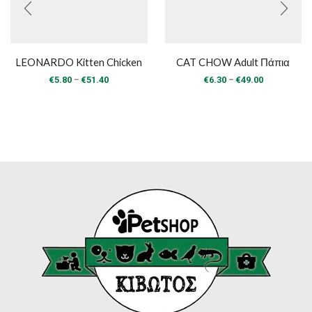
LEONARDO Kitten Chicken
CAT CHOW Adult Πάπια
Price
Price
–
–
€
5.80
€
51.40
€
6.30
€
49.00
range:
range:
€5.80
€6.30
through
through
€51.40
€49.00