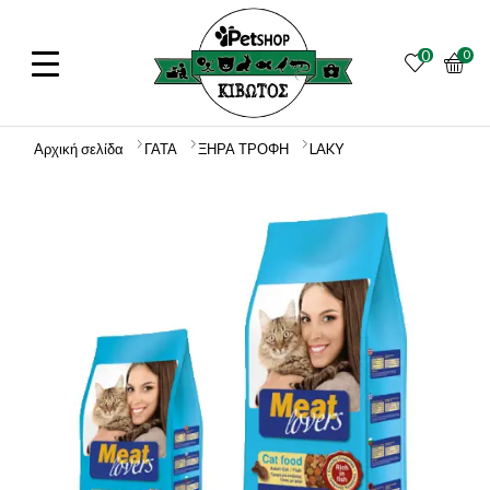
0
0
Αρχική σελίδα
ΓΑΤΑ
ΞΗΡΑ ΤΡΟΦΗ
LAKY