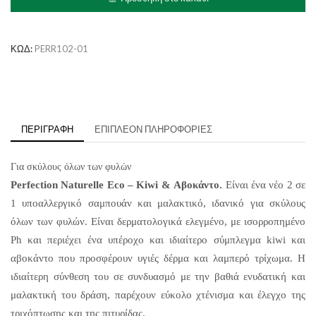
&
Αβοκάντο
ποσότητα
ΚΩΔ:
PERR102-01
ΠΕΡΙΓΡΑΦΉ
ΕΠΙΠΛΈΟΝ ΠΛΗΡΟΦΟΡΊΕΣ
Για σκύλους όλων των φυλών
Perfection
Naturelle
Eco
– Kiwi &
Αβοκάντο
.
Είναι ένα νέο 2 σε
1 υποαλλεργικό σαμπουάν και μαλακτικό, ιδανικό για σκύλους
όλων των φυλών. Είναι δερματολογικά ελεγμένο, με ισορροπημένο
Ph
και περιέχει ένα υπέροχο και ιδιαίτερο σύμπλεγμα
kiwi
και
αβοκάντο που προσφέρουν υγιές δέρμα και λαμπερό τρίχωμα. Η
ιδιαίτερη σύνθεση του σε συνδυασμό με την βαθιά ενυδατική και
μαλακτική του δράση, παρέχουν εύκολο χτένισμα και έλεγχο της
τριχόπτωσης και της πιτυρίδας.