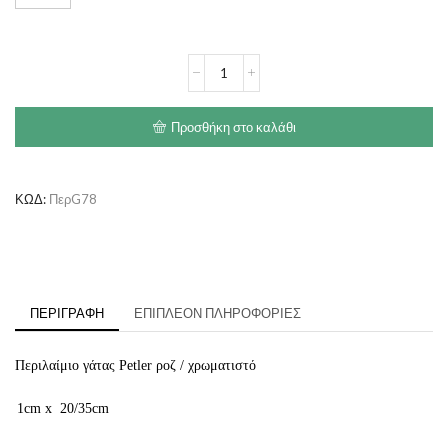
Περιλαίμιο
γάτας
Petler
ροζ
Προσθήκη στο καλάθι
/
χρωματιστό
ποσότητα
ΚΩΔ:
ΠερG78
ΠΕΡΙΓΡΑΦΉ
ΕΠΙΠΛΈΟΝ ΠΛΗΡΟΦΟΡΊΕΣ
Περιλαίμιο γάτας Petler ροζ / χρωματιστό
1cm x 20/35cm