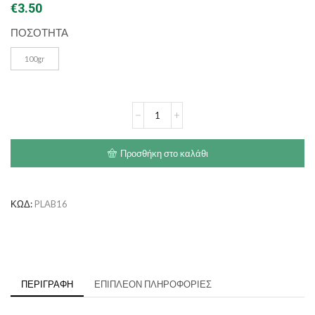
€
3.50
ΠΟΣΟΤΗΤΑ
100gr
Planet
Pet
Society
-
Προσθήκη στο καλάθι
Chicken
Chewbone
100gr
ποσότητα
ΚΩΔ:
PLAB16
ΠΕΡΙΓΡΑΦΉ
ΕΠΙΠΛΈΟΝ ΠΛΗΡΟΦΟΡΊΕΣ