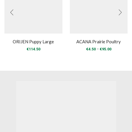
ORIJEN Puppy Large
ACANA Prairie Poultry
Price
–
€
114.50
€
4.50
€
95.00
range:
€4.50
through
€95.00