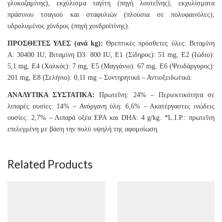
γλυκοζαμίνης), εκχύλισμα ταγίτη (πηγή λουτεΐνης), εκχυλίσματα
πράσινου τσαγιού και σταφυλιών (πλούσια σε πολυφαινόλες),
υδρολυμένος χόνδρος (πηγή χονδροϊτίνης).
ΠΡΟΣΘΕΤΕΣ ΥΛΕΣ (ανά kg):
Θρεπτικές πρόσθετες ύλες: Βιταμίνη
A: 30400 IU, Βιταμίνη D3: 800 IU, E1 (Σίδηρος): 51 mg, E2 (Ιώδιο):
5,1 mg, E4 (Χαλκός): 7 mg, E5 (Μαγγάνιο): 67 mg, E6 (Ψευδάργυρος):
201 mg, E8 (Σελήνιο): 0,11 mg – Συντηρητικά – Αντιοξειδωτικά.
ΑΝΑΛΥΤΙΚΑ ΣΥΣΤΑΤΙΚΑ:
Πρωτεΐνη: 24% – Περιεκτικότητα σε
λιπαρές ουσίες: 14% – Ανόργανη ύλη: 6,6% – Ακατέργαστες ινώδεις
ουσίες: 2,7% – Λιπαρά οξέα EPA και DHA: 4 g/kg. *L.I.P.: πρωτεΐνη
επιλεγμένη με βάση την πολύ υψηλή της αφομοίωση.
Related Products