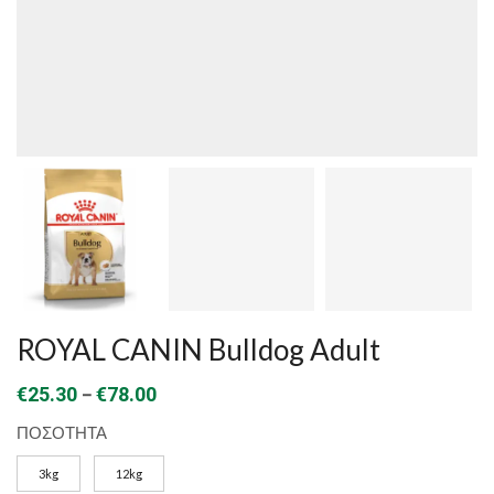
ROYAL CANIN Bulldog Adult
Price
–
€
25.30
€
78.00
range:
ΠΟΣΟΤΗΤΑ
€25.30
3kg
12kg
through