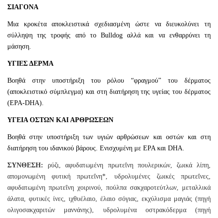
ΣΙΑΓΟΝΑ
Μια κροκέτα αποκλειστικά σχεδιασμένη ώστε να διευκολύνει τη
σύλληψη της τροφής από το Bulldog αλλά και να ενθαρρύνει τη
μάσηση.
ΥΓΙΕΣ ΔΕΡΜΑ
Βοηθά στην υποστήριξη του ρόλου “φραγμού” του δέρματος
(αποκλειστικό σύμπλεγμα) και στη διατήρηση της υγείας του δέρματος
(EPA-DHA).
ΥΓΕΙΑ ΟΣΤΩΝ ΚΑΙ ΑΡΘΡΩΣΕΩΝ
Βοηθά στην υποστήριξη των υγιών αρθρώσεων και οστών και στη
διατήρηση του ιδανικού βάρους. Ενισχυμένη με EPA και DHA.
ΣΥΝΘΕΣΗ:
ρύζι, αφυδατωμένη πρωτεΐνη πουλερικών, ζωικά λίπη,
απομονωμένη φυτική πρωτεΐνη*, υδρολυμένες ζωικές πρωτεΐνες,
αφυδατωμένη πρωτεΐνη χοιρινού, πούλπα σακχαροτεύτλων, μεταλλικά
άλατα, φυτικές ίνες, ιχθυέλαιο, έλαιο σόγιας, εκχύλισμα μαγιάς (πηγή
ολιγοσακχαριτών μαννάνης), υδρολυμένα οστρακόδερμα (πηγή