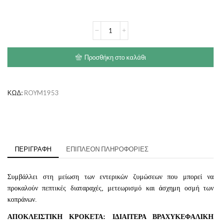
€78.00
ROYAL
CANIN
Bulldog
Adult
Προσθήκη στο καλάθι
ποσότητα
ΚΩΔ:
ROYM1953
ΠΕΡΙΓΡΑΦΉ
ΕΠΙΠΛΈΟΝ ΠΛΗΡΟΦΟΡΊΕΣ
Συμβάλλει στη μείωση των εντερικών ζυμώσεων που μπορεί να
προκαλούν πεπτικές διαταραχές, μετεωρισμό και άσχημη οσμή των
κοπράνων.
ΑΠΟΚΛΕΙΣΤΙΚΗ ΚΡΟΚΕΤΑ: ΙΔΙΑΙΤΕΡΑ ΒΡΑΧΥΚΕΦΑΛΙΚΗ