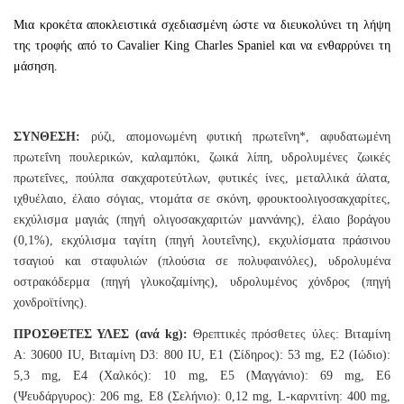
Μια κροκέτα αποκλειστικά σχεδιασμένη ώστε να διευκολύνει τη λήψη
της τροφής από το Cavalier King Charles Spaniel και να ενθαρρύνει τη
μάσηση.
ΣΥΝΘΕΣΗ:
ρύζι, απομονωμένη φυτική πρωτεΐνη*, αφυδατωμένη
πρωτεΐνη πουλερικών, καλαμπόκι, ζωικά λίπη, υδρολυμένες ζωικές
πρωτεΐνες, πούλπα σακχαροτεύτλων, φυτικές ίνες, μεταλλικά άλατα,
ιχθυέλαιο, έλαιο σόγιας, ντομάτα σε σκόνη, φρουκτοολιγοσακχαρίτες,
εκχύλισμα μαγιάς (πηγή ολιγοσακχαριτών μαννάνης), έλαιο βοράγου
(0,1%), εκχύλισμα ταγίτη (πηγή λουτεΐνης), εκχυλίσματα πράσινου
τσαγιού και σταφυλιών (πλούσια σε πολυφαινόλες), υδρολυμένα
οστρακόδερμα (πηγή γλυκοζαμίνης), υδρολυμένος χόνδρος (πηγή
χονδροϊτίνης).
ΠΡΟΣΘΕΤΕΣ ΥΛΕΣ (ανά kg):
Θρεπτικές πρόσθετες ύλες: Βιταμίνη
A: 30600 IU, Βιταμίνη D3: 800 IU, E1 (Σίδηρος): 53 mg, E2 (Ιώδιο):
5,3 mg, E4 (Χαλκός): 10 mg, E5 (Μαγγάνιο): 69 mg, E6
(Ψευδάργυρος): 206 mg, E8 (Σελήνιο): 0,12 mg, L-καρνιτίνη: 400 mg,