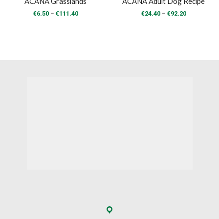
ACANA Grasslands
ACANA Adult Dog Recipe
Price
Price
–
–
€
6.50
€
111.40
€
24.40
€
92.20
range:
range:
€6.50
€24.40
through
through
€111.40
€92.20