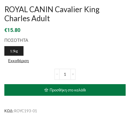
ROYAL CANIN Cavalier King
Charles Adult
€
15.80
ΠΟΣΟΤΗΤΑ
1.5kg
Εκκαθάριση
ROYAL
CANIN
Cavalier
King
Προσθήκη στο καλάθι
Charles
Adult
ποσότητα
ΚΩΔ:
ROYC193-01