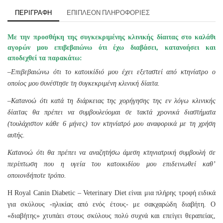
ΠΕΡΙΓΡΑΦΉ
ΕΠΙΠΛΈΟΝ ΠΛΗΡΟΦΟΡΊΕΣ
Με την προσθήκη της συγκεκριμένης κλινικής δίαιτας στο καλάθι
αγορών μου επιβεβαιώνω ότι έχω διαβάσει, κατανοήσει και
αποδεχθεί τα παρακάτω:
–
Επιβεβαιώνω ότι το κατοικίδιό μου έχει εξεταστεί από κτηνίατρο ο
οποίος μου συνέστησε τη συγκεκριμένη κλινική δίαιτα.
–
Κατανοώ ότι κατά τη διάρκειας της χορήγησης της εν λόγω κλινικής
δίαιτας θα πρέπει να συμβουλεύομαι σε τακτά χρονικά διαστήματα
(τουλάχιστον κάθε 6 μήνες) τον κτηνίατρό μου αναφορικά με τη χρήση
αυτής.
Κατανοώ ότι θα πρέπει να αναζητήσω άμεση κτηνιατρική συμβουλή σε
περίπτωση που η υγεία του κατοικιδίου μου επιδεινωθεί καθ’
οποιονδήποτε τρόπο.
Η Royal Canin Diabetic – Veterinary Diet είναι μια πλήρης τροφή ειδικά
για σκύλους -ηλικίας από ενός έτους- με σακχαρώδη διαβήτη. Ο
«διαβήτης» χτυπάει στους σκύλους πολύ συχνά και επείγει θεραπείας,