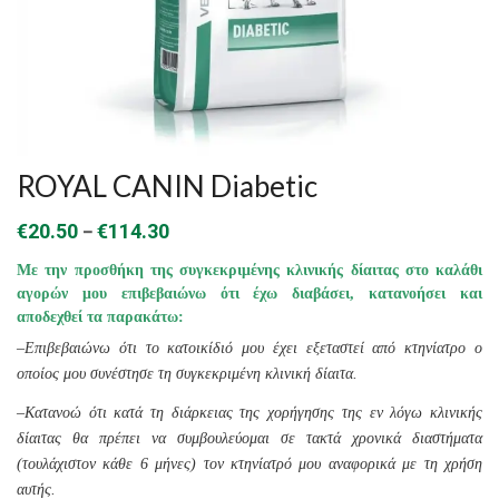
ROYAL CANIN Diabetic
Price
–
€
20.50
€
114.30
range:
Με την προσθήκη της συγκεκριμένης κλινικής δίαιτας στο καλάθι
€20.50
αγορών μου επιβεβαιώνω ότι έχω διαβάσει, κατανοήσει και
αποδεχθεί τα παρακάτω:
through
–
Επιβεβαιώνω ότι το κατοικίδιό μου έχει εξεταστεί από κτηνίατρο ο
€114.30
οποίος μου συνέστησε τη συγκεκριμένη κλινική δίαιτα.
–
Κατανοώ ότι κατά τη διάρκειας της χορήγησης της εν λόγω κλινικής
δίαιτας θα πρέπει να συμβουλεύομαι σε τακτά χρονικά διαστήματα
(τουλάχιστον κάθε 6 μήνες) τον κτηνίατρό μου αναφορικά με τη χρήση
αυτής.