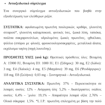
Αντιοξειδωτικό σύμπλεγμα
Ένα συνεργικό σύμπλεγμα αντιοξειδωτικών που βοηθά στην
εξουδετέρωση των ελεύθερων ριζών.
ΣΥΣΤΑΤΙΚΑ:
αφυδατωμένη πρωτεΐνη πουλερικών, κριθάρι, γλουτένη
σιταριού*, γλουτένη καλαμποκιού, φυτικές ίνες, ζωικά λίπη, ταπιόκα,
πούλπα σακχαροτεύτλων, υδρολυμένες ζωικές πρωτεΐνες, ιχθυέλαιο,
ψύλλιο (σπόροι με φλοιό), φρουκτοολιγοσακχαρίτες, μεταλλικά άλατα,
εκχύλισμα ταγίτη (πηγή λουτεΐνης).
ΠΡΟΣΘΕΤΕΣ ΥΛΕΣ (ανά kg):
Θρεπτικές πρόσθετες ύλες: Βιταμίνη
A: 15900 IU, Βιταμίνη D3: 1000 IU, E1 (Σίδηρος): 30 mg, E2 (Ιώδιο):
3 mg, E4 (Χαλκός): 4 mg, E5 (Μαγγάνιο): 39 mg, E6 (Ψευδάργυρος):
118 mg, E8 (Σελήνιο): 0,03 mg – Συντηρητικά – Αντιοξειδωτικά.
ΑΝΑΛΥΤΙΚΑ ΣΥΣΤΑΤΙΚΑ:
Πρωτεΐνη: 37% – Περιεκτικότητα σε
λιπαρές ουσίες: 12% – Ανόργανη ύλη: 5,2% – Ακατέργαστες ινώδεις
ουσίες: 6,4% – ’μυλο: 19,1% – Απαραίτητα λιπαρά οξέα: 2,76% –
Ολικά σάκχαρα: 1,5%. *L.I.P.: πρωτεΐνη επιλεγμένη με βάση την πολύ