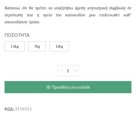
Κατανοώ ότι θα πρέπει να αναζητήσω άμεση κτηνιατρική συμβουλή σε
περίπτωση που η υγεία του κατοικιδίου μου επιδεινωθεί καθ’
οποιονδήποτε τρόπο.
ΠΟΣΟΤΗΤΑ
1.5kg
7kg
12kg
ROYAL
CANIN
Diabetic
ποσότητα
Προσθήκη στο καλάθι
ΚΩΔ:
3159015