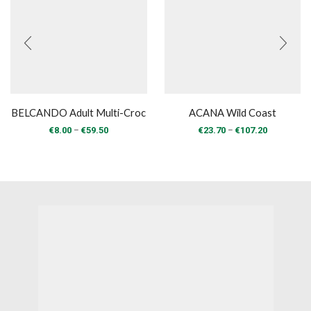
BELCANDO Adult Multi-Croc
ACANA Wild Coast
Price
Price
–
–
€
8.00
€
59.50
€
23.70
€
107.20
range:
range:
€8.00
€23.70
through
through
€59.50
€107.20