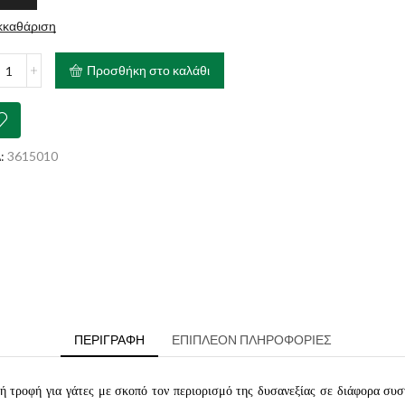
κκαθάριση
AL
Προσθήκη στο καλάθι
IN
itivity
rol
cken
:
3615010
vy
ch
ότητα
ΠΕΡΙΓΡΑΦΉ
ΕΠΙΠΛΈΟΝ ΠΛΗΡΟΦΟΡΊΕΣ
ροφή για γάτες με σκοπό τον περιορισμό της δυσανεξίας σε διάφορα συστα