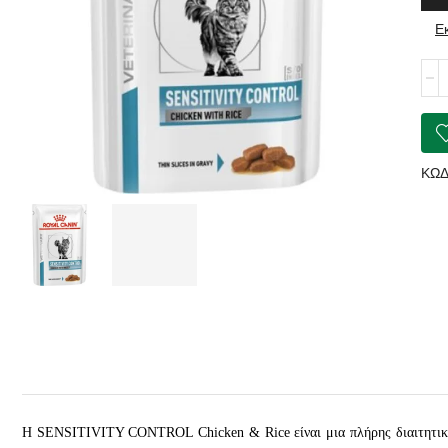
Ε
ROY
CAN
Sens
Cont
Chi
&
ΚΩΔ
Rice
Gra
Pou
ποσ
Η SENSITIVITY CONTROL Chicken & Rice είναι μια πλήρης διαιτητική τ