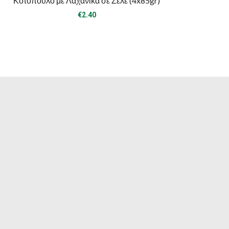
Κοτόπουλο με Λαχανικά σε Ζελέ (4x85gr)
€
2.40