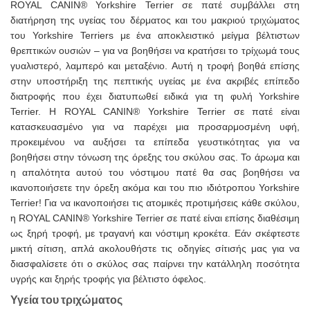
ROYAL CANIN® Yorkshire Terrier σε πατέ συμβάλλει στη
διατήρηση της υγείας του δέρματος και του μακριού τριχώματος
του Yorkshire Terriers με ένα αποκλειστικό μείγμα βέλτιστων
θρεπτικών ουσιών – για να βοηθήσει να κρατήσει το τρίχωμά τους
γυαλιστερό, λαμπερό και μεταξένιο. Αυτή η τροφή βοηθά επίσης
στην υποστήριξη της πεπτικής υγείας με ένα ακριβές επίπεδο
διατροφής που έχει διατυπωθεί ειδικά για τη φυλή Yorkshire
Terrier. Η ROYAL CANIN® Yorkshire Terrier σε πατέ είναι
κατασκευασμένο για να παρέχει μια προσαρμοσμένη υφή,
προκειμένου να αυξήσει τα επίπεδα γευστικότητας για να
βοηθήσει στην τόνωση της όρεξης του σκύλου σας. Το άρωμα και
η απαλότητα αυτού του νόστιμου πατέ θα σας βοηθήσει να
ικανοποιήσετε την όρεξη ακόμα και του πιο ιδιότροπου Yorkshire
Terrier! Για να ικανοποιήσει τις ατομικές προτιμήσεις κάθε σκύλου,
η ROYAL CANIN® Yorkshire Terrier σε πατέ είναι επίσης διαθέσιμη
ως ξηρή τροφή, με τραγανή και νόστιμη κροκέτα. Εάν σκέφτεστε
μικτή σίτιση, απλά ακολουθήστε τις οδηγίες σίτισής μας για να
διασφαλίσετε ότι ο σκύλος σας παίρνει την κατάλληλη ποσότητα
υγρής και ξηρής τροφής για βέλτιστο όφελος.
Υγεία του τριχώματος