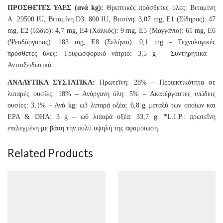
ΠΡΟΣΘΕΤΕΣ ΥΛΕΣ (ανά kg):
Θρεπτικές πρόσθετες ύλες: Βιταμίνη
A: 29500 IU, Βιταμίνη D3: 800 IU, Βιοτίνη: 3,07 mg, E1 (Σίδηρος): 47
mg, E2 (Ιώδιο): 4,7 mg, E4 (Χαλκός): 9 mg, E5 (Μαγγάνιο): 61 mg, E6
(Ψευδάργυρος): 183 mg, E8 (Σελήνιο): 0,1 mg – Τεχνολογικές
πρόσθετες ύλες: Τριφωσφορικό νάτριο: 3,5 g – Συντηρητικά –
Αντιοξειδωτικά.
ΑΝΑΛΥΤΙΚΑ ΣΥΣΤΑΤΙΚΑ:
Πρωτεΐνη: 28% – Περιεκτικότητα σε
λιπαρές ουσίες: 18% – Ανόργανη ύλη: 5% – Ακατέργαστες ινώδεις
ουσίες: 3,1% – Ανά kg: ω3 λιπαρά οξέα: 6,8 g μεταξύ των οποίων και
EPA & DHA: 3 g – ω6 λιπαρά οξέα: 33,7 g. *L.I.P.: πρωτεΐνη
επιλεγμένη με βάση την πολύ υψηλή της αφομοίωση.
Related Products