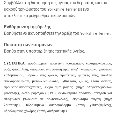
Συμβάλλει στη διατήρηση της υγείας του δέρματος και του
μακρού τριχώματος του Yorkshire Terrier με ένα
αποκλειστικό μείγμα θρεπτικών ουσιών.
Ενθάρρυνση της όρεξης
Βοηθήστε να ικανοποιήσετε την όρεξη του Yorkshire Terrier.
Ποιότητα των κοπράνων
Βοηθά στην υποστήριξη της πεπτικής υγείας.
ΣΥΣΤΑΤΙΚΑ:
αφυδατωμένη πρωτεΐνη πουλερικών, καλαμποκάλευρο,
ρύζι, ζωικά λίπη, απομονωμένη φυτική πρωτεΐνη*, καλαμπόκι, γλουτένη
καλαμποκιού, υδρολυμένες ζωικές πρωτεΐνες, φυτικές ίνες, πούλπα
σακχαροτεύτλων, μεταλλικά άλατα, ιχθυέλαιο, ζύμες, έλαιο σόγιας,
φρουκτοολιγοσακχαρίτες, εκχύλισμα μαγιάς (πηγή ολιγοσακχαριτών
μαννάνης), έλαιο βοράγου (0,1%), εκχυλίσματα πράσινου τσαγιού και
σταφυλιών (πλούσια σε πολυφαινόλες), εκχύλισμα ταγίτη (πηγή
λουτεΐνης), υδρολυμένα οστρακόδερμα (πηγή γλυκοζαμίνης),
υδρολυμένος χόνδρος (πηγή χονδροϊτίνης).