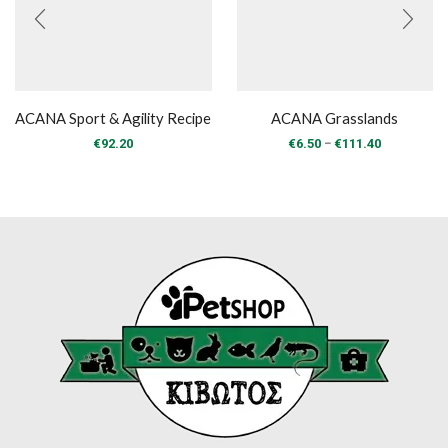
ACANA Sport & Agility Recipe
ACANA Grasslands
Price
–
€
92.20
€
6.50
€
111.40
range:
€6.50
through
€111.40