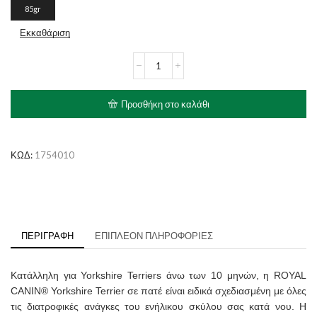
85gr
Εκκαθάριση
ROYAL
CANIN
Adult
Yorkshire
Προσθήκη στο καλάθι
Terrier
ποσότητα
ΚΩΔ:
1754010
ΠΕΡΙΓΡΑΦΉ
ΕΠΙΠΛΈΟΝ ΠΛΗΡΟΦΟΡΊΕΣ
Κατάλληλη για Yorkshire Terriers άνω των 10 μηνών, η ROYAL
CANIN® Yorkshire Terrier σε πατέ είναι ειδικά σχεδιασμένη με όλες
τις διατροφικές ανάγκες του ενήλικου σκύλου σας κατά νου. Η