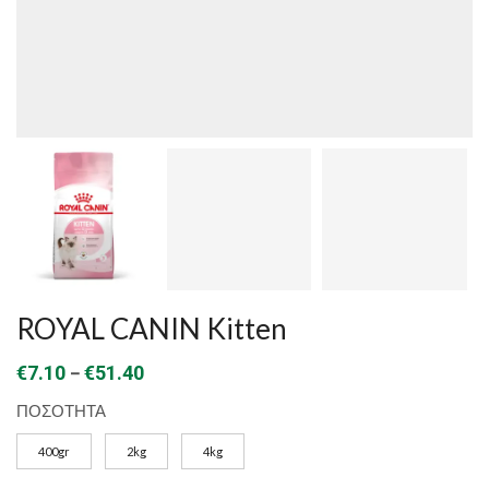
ROYAL CANIN Kitten
Price
–
€
7.10
€
51.40
range:
ΠΟΣΟΤΗΤΑ
€7.10
400gr
2kg
4kg
through