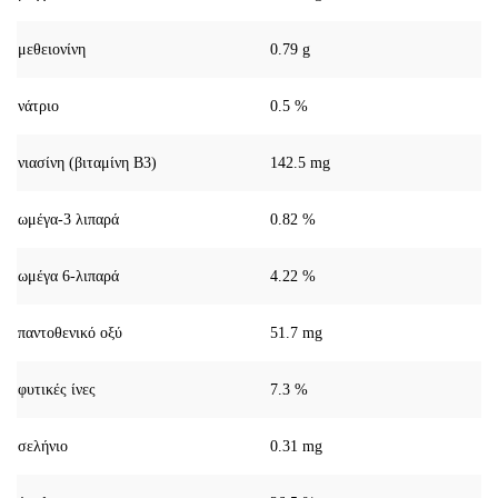
μεθειονίνη
0.79 g
νάτριο
0.5 %
νιασίνη (βιταμίνη Β3)
142.5 mg
ωμέγα-3 λιπαρά
0.82 %
ωμέγα 6-λιπαρά
4.22 %
παντοθενικό οξύ
51.7 mg
φυτικές ίνες
7.3 %
σελήνιο
0.31 mg