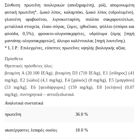
Σύνθεση: πρωτεΐνη πουλερικών (αποξηραμένη), ρύζι, απομονωμένη
φυτική πρωτεΐνη*, ζωικό λίπος, καλαμπόκι, ζωικό λίπος (υδρολυμένο),
γλουτένη αραβοσίτου, λιγνοκυτταρίνη, πούλπα σακχαροτεύτλων,
μεταλλικά στοιχεία, έλαιο σόγιας, ζύμες, ιχθυέλαιο, ψύλλιο (σπόροι και
φλούδα, 0,5%), φρουκτο-ολιγοσακχαρίτες, υδρόλυμα ζύμης [πηγή
μαννάνης-ολιγοσακχαριτών], άλευρο καλέντουλας [πηγή λουτεΐνης).
* L.I.P.: Επιλεγμένες, εύπεπτες πρωτεΐνες υψηλής βιολογικής αξίας.
Πρόσθετα
Θρεπτικές πρόσθετες ύλες:
βιταμίνη A (20.100 IE/kg), βιταμίνη D3 (710 IE/kg), E1 [σίδηρος] (41
mg/kg), E2 [ιώδιο] (4,1 mg/kg), E4 [χαλκός] (8 mg/kg), E5 [μαγγάνιο]
(53 mg/kg], E6 [ψευδάργυρος] (159 mg/kg), E8 [σελήνιο] (0,07
mg/kg), συντηρητικά – αντιοξειδωτικά.
Αναλυτικά συστατικά
πρωτεΐνη
36.0 %
ακατέργαστες λιπαρές ουσίες
18.0 %