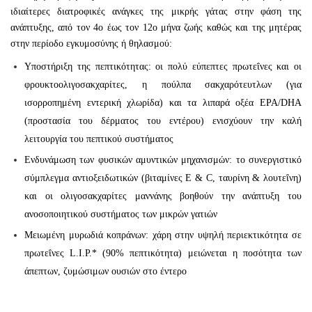
ιδιαίτερες διατροφικές ανάγκες της μικρής γάτας στην φάση της
ανάπτυξης, από τον 4ο έως τον 12ο μήνα ζωής καθώς και της μητέρας
στην περίοδο εγκυμοσύνης ή θηλασμού:
Υποστήριξη της πεπτικότητας: οι πολύ εύπεπτες πρωτεΐνες και οι
φρουκτοολιγοσακχαρίτες, η πούλπα σακχαρότευτλων (για
ισορροπημένη εντερική χλωρίδα) και τα λιπαρά οξέα EPA/DHA
(προστασία του δέρματος του εντέρου) ενισχύουν την καλή
λειτουργία του πεπτικού συστήματος
Ενδυνάμωση των φυσικών αμυντικών μηχανισμών: το συνεργιστικό
σύμπλεγμα αντιοξειδωτικών (βιταμίνες E & C, ταυρίνη & λουτεΐνη)
και οι ολιγοσακχαρίτες μαννάνης βοηθούν την ανάπτυξη του
ανοσοποιητικού συστήματος των μικρών γατιών
Μειωμένη μυρωδιά κοπράνων: χάρη στην υψηλή περιεκτικότητα σε
πρωτεΐνες L.I.P.* (90% πεπτικότητα) μειώνεται η ποσότητα των
άπεπτων, ζυμώσιμων ουσιών στο έντερο