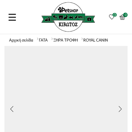
0
0
Αρχική σελίδα
ΓΑΤΑ
ΞΗΡΑ ΤΡΟΦΗ
ROYAL CANIN