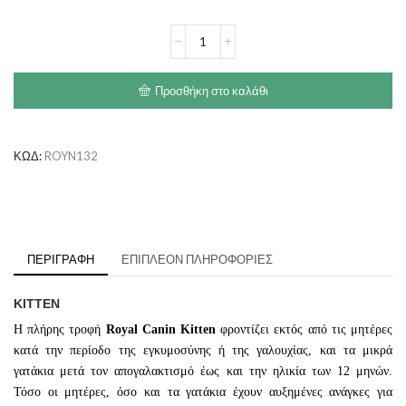
€51.40
ROYAL
CANIN
Kitten
ποσότητα
Προσθήκη στο καλάθι
ΚΩΔ:
ROYN132
ΠΕΡΙΓΡΑΦΉ
ΕΠΙΠΛΈΟΝ ΠΛΗΡΟΦΟΡΊΕΣ
KITTEN
Η πλήρης τροφή
Royal Canin Kitten
φροντίζει εκτός από τις μητέρες
κατά την περίοδο της εγκυμοσύνης ή της γαλουχίας, και τα μικρά
γατάκια μετά τον απογαλακτισμό έως και την ηλικία των 12 μηνών.
Τόσο οι μητέρες, όσο και τα γατάκια έχουν αυξημένες ανάγκες για