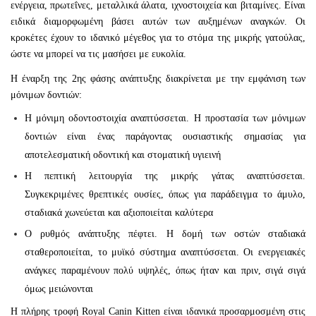
ενέργεια, πρωτεΐνες, μεταλλικά άλατα, ιχνοστοιχεία και βιταμίνες. Είναι
ειδικά διαμορφωμένη βάσει αυτών των αυξημένων αναγκών. Οι
κροκέτες έχουν το ιδανικό μέγεθος για το στόμα της μικρής γατούλας,
ώστε να μπορεί να τις μασήσει με ευκολία.
Η έναρξη της 2ης φάσης ανάπτυξης διακρίνεται με την εμφάνιση των
μόνιμων δοντιών:
Η μόνιμη οδοντοστοιχία αναπτύσσεται. Η προστασία των μόνιμων
δοντιών είναι ένας παράγοντας ουσιαστικής σημασίας για
αποτελεσματική οδοντική και στοματική υγιεινή
Η πεπτική λειτουργία της μικρής γάτας αναπτύσσεται.
Συγκεκριμένες θρεπτικές ουσίες, όπως για παράδειγμα το άμυλο,
σταδιακά χωνεύεται και αξιοποιείται καλύτερα
Ο ρυθμός ανάπτυξης πέφτει. Η δομή των οστών σταδιακά
σταθεροποιείται, το μυϊκό σύστημα αναπτύσσεται. Οι ενεργειακές
ανάγκες παραμένουν πολύ υψηλές, όπως ήταν και πριν, σιγά σιγά
όμως μειώνονται
Η πλήρης τροφή Royal Canin Kitten είναι ιδανικά προσαρμοσμένη στις