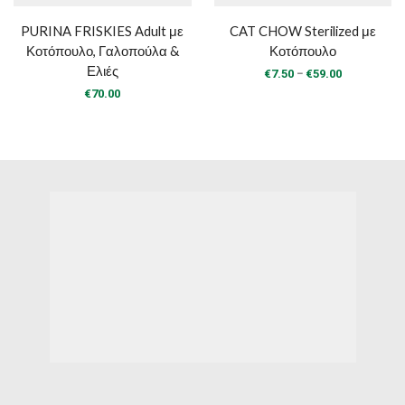
PURINA FRISKIES Adult με
CAT CHOW Sterilized με
Κοτόπουλο, Γαλοπούλα &
Κοτόπουλο
Ελιές
Price
–
€
7.50
€
59.00
range:
€
70.00
€7.50
through
€59.00