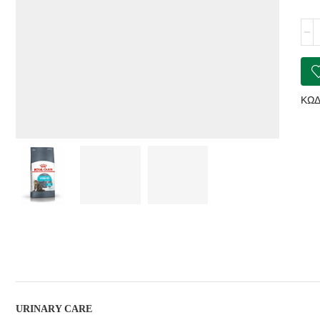
ROY
CAN
Urin
Car
ποσ
ΚΩΔ
URINARY CARE