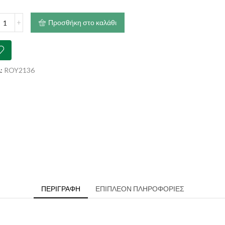
€56.60
AL
Προσθήκη στο καλάθι
IN
ary
e
ότητα
:
ROY2136
ΠΕΡΙΓΡΑΦΉ
ΕΠΙΠΛΈΟΝ ΠΛΗΡΟΦΟΡΊΕΣ