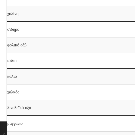
χολίνη
σίδηρο
φολικό οξύ
ιώδιο
κάλιο
χαλκός
λινολεϊκό οξύ
μαγγάνιο