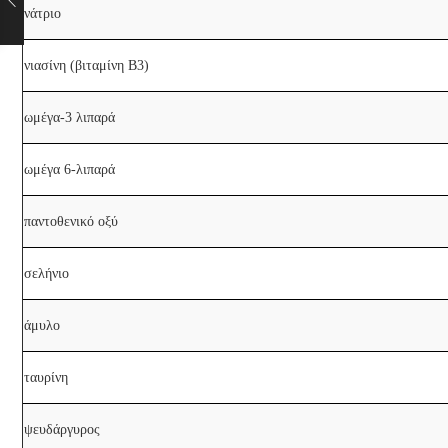
νάτριο
νιασίνη (βιταμίνη Β3)
ωμέγα-3 λιπαρά
ωμέγα 6-λιπαρά
παντοθενικό οξύ
σελήνιο
άμυλο
ταυρίνη
ψευδάργυρος