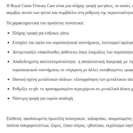
Η Royal Canin Urinary Care είναι μια πλήρης τροφή για γάτες, οι οποίε
ακριβώς αυτών των γατών και συμβάλλει στη ρύθμιση της περιεκτικότητα
Τα χαρακτηριστικά του προϊόντος συνοπτικά:
Πλήρης τροφή για ενήλικες γάτες
Ενισχύει την υγεία του ουροποιητικού συστήματος, λειτουργεί προληπ
Αντιμετωπίζει επακόλουθες ασθένειες όπως λοιμώξεις του ουροποιητ
Αποδεδειγμένη αποτελεσματικότητα: η αποκλειστική διατροφή με τ
ουροποιητικού συστήματος σε σύγκριση με άλλες συνηθισμένες τροφέ
Ιδανική σχέση μεταλλικών αλάτων: εξισορρόπηση των μεταλλικών αλ
Ρυθμίζει το ph: το προσαρμοσμένο περιεχόμενο σε μεταλλικά άλατα χ
Νόστιμη τροφή για ευρεία αποδοχή
Σύνθεση: αφυδατωμένη πρωτεΐνη πουλερικών, καλαμπόκι, απομονωμένη φυ
πούλπα σακχαροτεύτλων, ζύμες, έλαιο σόγιας, ιχθυέλαιο, εκχύλισμα ταγίτ