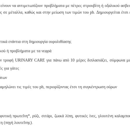
ς τείνουν να αντιμετωπίζουν προβλήματα με πέτρες στρουβίτη ή οξαλικού ασβ
ς σε μέταλλα, καθώς και στην μείωση των τιμών του ph. Δημιουργείται έτσι 
τικά ενάντια στη δημιουργία ουρολιθίασης
ικού ή προβλήματα με τα νεφρά
ην τροφή URINARY CARE για πάνω από 10 μέρες διπλασιάζει, σύμφωνα με 
ς για γάτες
άτων
αμηλώνει τις τιμές του ph, περιορίζοντας έτσι τη συγκέντρωση ούρων
τική πρωτεΐνη*, ρύζι, σιτάρι, ζωικά λίπη, φυτικές ίνες, γλουτένη καλαμπο
η (πηγή λουτεΐνης).