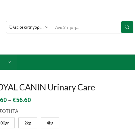
SEARCH
INPUT
OYAL CANIN Urinary Care
Price
–
.60
€
56.60
range:
ΣΟΤΗΤΑ
€7.60
400gr
2kg
4kg
through