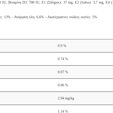
0 IU, Βιταμίνη D3: 700 IU, E1 (Σίδηρος): 37 mg, E2 (Ιώδιο): 3,7 mg, E4
ες: 13% – Ανόργανη ύλη: 6,6% – Ακατέργαστες ινώδεις ουσίες: 5%.
0.9 %
0.74 %
0.07 %
0.06 %
2.94 mg/kg
1.14 %