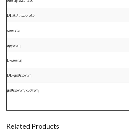
διαιτητικές ίνες
DHA λιπαρό οξύ
λουτεΐνη
αργινίνη
L-λυσίνη
DL-μεθειονίνη
μεθειονίνη/κυστίνη
Related Products