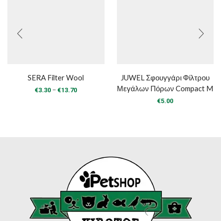
SERA Filter Wool
JUWEL Σφουγγάρι Φίλτρου
Μεγάλων Πόρων Compact M
Price
–
€
3.30
€
13.70
range:
€
5.00
€3.30
through
€13.70