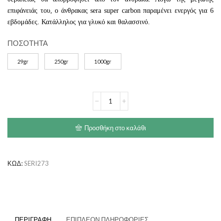
επιφάνειάς του, ο άνθρακας sera super carbon παραμένει ενεργός για 6
εβδομάδες. Κατάλληλος για γλυκό και θαλασσινό.
ΠΟΣΟΤΗΤΑ
29gr
250gr
1000gr
SERA
Super
Carbon
ποσότητα
Προσθήκη στο καλάθι
ΚΩΔ:
SERI273
ΠΕΡΙΓΡΑΦΉ
ΕΠΙΠΛΈΟΝ ΠΛΗΡΟΦΟΡΊΕΣ