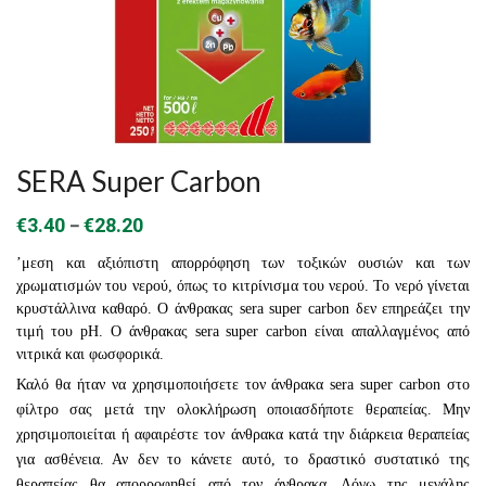
SERA Super Carbon
Price
–
€
3.40
€
28.20
range:
’μεση και αξιόπιστη απορρόφηση των τοξικών ουσιών και των
€3.40
χρωματισμών του νερού, όπως το κιτρίνισμα του νερού. Το νερό γίνεται
κρυστάλλινα καθαρό. Ο άνθρακας sera super carbon δεν επηρεάζει την
through
τιμή του pH. Ο άνθρακας sera super carbon είναι απαλλαγμένος από
€28.20
νιτρικά και φωσφορικά.
Καλό θα ήταν να χρησιμοποιήσετε τον άνθρακα sera super carbon στο
φίλτρο σας μετά την ολοκλήρωση οποιασδήποτε θεραπείας. Μην
χρησιμοποιείται ή αφαιρέστε τον άνθρακα κατά την διάρκεια θεραπείας
για ασθένεια. Αν δεν το κάνετε αυτό, το δραστικό συστατικό της
θεραπείας θα απορροφηθεί από τον άνθρακα. Λόγω της μεγάλης