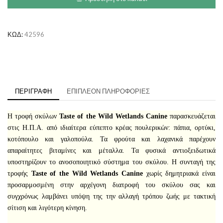
Wetlands
με
Άγρια
Πουλερικά
ΚΩΔ:
42596
ποσότητα
ΠΕΡΙΓΡΑΦΉ
ΕΠΙΠΛΈΟΝ ΠΛΗΡΟΦΟΡΊΕΣ
Η τροφή σκύλων
Taste
of
the
Wild
Wetlands
Canine
παρασκευάζεται
στις Η.Π.Α. από ιδιαίτερα εύπεπτο κρέας πουλερικών: πάπια, ορτύκι,
κοτόπουλο και γαλοπούλα. Τα φρούτα και λαχανικά παρέχουν
απαραίτητες βιταμίνες και μέταλλα. Τα φυσικά αντιοξειδωτικά
υποστηρίζουν το ανοσοποιητικό σύστημα του σκύλου. Η συνταγή της
τροφής
Taste
of
the
Wild
Wetlands
Canine
χωρίς δημητριακά είναι
προσαρμοσμένη στην αρχέγονη διατροφή του σκύλου σας και
συγχρόνως λαμβάνει υπόψη της την αλλαγή τρόπου ζωής με τακτική
σίτιση και λιγότερη κίνηση.