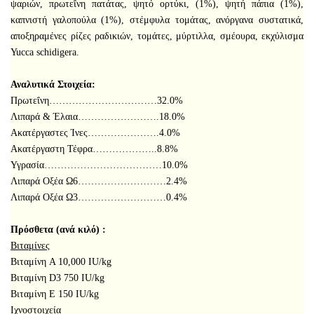
ψαριών, πρωτεΐνη πατάτας, ψητό ορτύκι, (1%), ψητή πάπια (1%),
καπνιστή γαλοπούλα (1%), στέμφυλα τομάτας, ανόργανα συστατικά,
αποξηραμένες ρίζες ραδικιών, τομάτες, μύρτιλλα, σμέουρα, εκχύλισμα
Yucca schidigera.
Αναλυτικά Στοιχεία:
Πρωτεΐνη……………………………32.0%
Λιπαρά & Έλαια…………………….18.0%
Ακατέργαστες Ίνες………………….4.0%
Ακατέργαστη Τέφρα………………..8.8%
Υγρασία………………………………10.0%
Λιπαρά Οξέα Ω6………………………2.4%
Λιπαρά Οξέα Ω3………………………0.4%
Πρόσθετα (ανά κιλό) :
Βιταμίνες
Βιταμίνη A 10,000 IU/kg
Βιταμίνη D3 750 IU/kg
Βιταμίνη E 150 IU/kg
Ιχνοστοιχεία