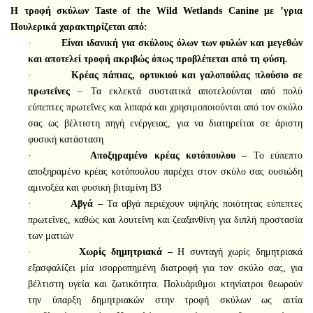
Η τροφή σκύλων
Taste
of
the
Wild
Wetlands
Canine
με ’γρια
Πουλερικά
χαρακτηρίζεται από:
·
E
ίναι ιδανική για σκύλους όλων των φυλών και μεγεθών
και αποτελεί τροφή ακριβώς όπως προβλέπεται από τη φύση.
·
Κρέας πάπιας, ορτυκιού και γαλοπούλας πλούσιο σε
πρωτεΐνες
– Τα εκλεκτά συστατικά αποτελούνται από πολύ
εύπεπτες πρωτεΐνες και λιπαρά και χρησιμοποιούνται από τον σκύλο
σας ως βέλτιστη πηγή ενέργειας, για να διατηρείται σε άριστη
φυσική κατάσταση
·
Αποξηραμένο κρέας κοτόπουλου –
Το εύπεπτο
αποξηραμένο κρέας κοτόπουλου παρέχει στον σκύλο σας ουσιώδη
αμινοξέα και φυσική βιταμίνη Β3
·
Αβγά –
Τα αβγά περιέχουν υψηλής ποιότητας εύπεπτες
πρωτεΐνες, καθώς και λουτεΐνη και ζεαξανθίνη για διπλή προστασία
των ματιών
·
Χωρίς δημητριακά –
Η συνταγή χωρίς δημητριακά
εξασφαλίζει μία ισορροπημένη διατροφή για τον σκύλο σας, για
βέλτιστη υγεία και ζωτικότητα. Πολυάριθμοι κτηνίατροι θεωρούν
την ύπαρξη δημητριακών στην τροφή σκύλων ως αιτία