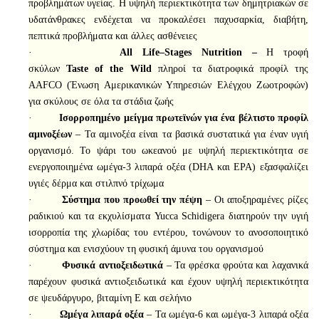
προβλημάτων υγείας. Η υψηλή περιεκτικότητα των δημητριακών σε
υδατάνθρακες ενδέχεται να προκαλέσει παχυσαρκία, διαβήτη,
πεπτικά προβλήματα και άλλες ασθένειες
·
All
Life
–
Stages
Nutrition
–
Η τροφή
σκύλων
Taste
of
the
Wild
πληροί τα διατροφικά προφίλ της
AAFCO (Ένωση Αμερικανικών Υπηρεσιών Ελέγχου Ζωοτροφών)
για σκύλους σε όλα τα στάδια ζωής
·
Ισορροπημένο μείγμα πρωτεϊνών για ένα βέλτιστο προφίλ
αμινοξέων
– Τα αμινοξέα είναι τα βασικά συστατικά για έναν υγιή
οργανισμό. Το ψάρι του ωκεανού με υψηλή περιεκτικότητα σε
ενεργοποιημένα ωμέγα-3 λιπαρά οξέα (DHA και EPA) εξασφαλίζει
υγιές δέρμα και στιλπνό τρίχωμα
·
Σύστημα που προωθεί την πέψη
– Οι αποξηραμένες ρίζες
ραδικιού και τα εκχυλίσματα Yucca Schidigera διατηρούν την υγιή
ισορροπία της χλωρίδας του εντέρου, τονώνουν το ανοσοποιητικό
σύστημα και ενισχύουν τη φυσική άμυνα του οργανισμού
·
Φυσικά αντιοξειδωτικά
– Τα φρέσκα φρούτα και λαχανικά
παρέχουν φυσικά αντιοξειδωτικά και έχουν υψηλή περιεκτικότητα
σε ψευδάργυρο, βιταμίνη E και σελήνιο
·
Ωμέγα λιπαρά οξέα
– Τα ωμέγα-6 και ωμέγα-3 λιπαρά οξέα