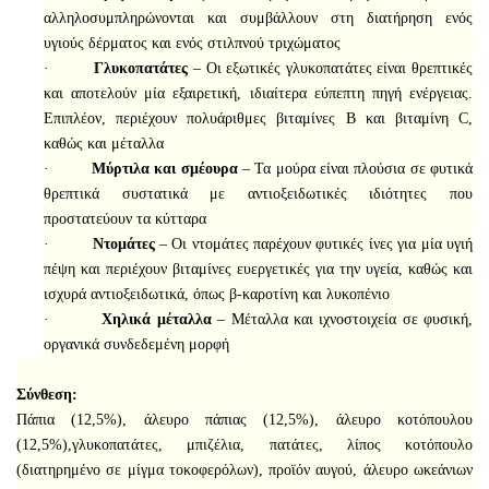
αλληλοσυμπληρώνονται και συμβάλλουν στη διατήρηση ενός
υγιούς δέρματος και ενός στιλπνού τριχώματος
·
Γλυκοπατάτες
– Οι εξωτικές γλυκοπατάτες είναι θρεπτικές
και αποτελούν μία εξαιρετική, ιδιαίτερα εύπεπτη πηγή ενέργειας.
Επιπλέον, περιέχουν πολυάριθμες βιταμίνες B και βιταμίνη C,
καθώς και μέταλλα
·
Μύρτιλα και σμέουρα
– Τα μούρα είναι πλούσια σε φυτικά
θρεπτικά συστατικά με αντιοξειδωτικές ιδιότητες που
προστατεύουν τα κύτταρα
·
Ντομάτες
– Οι ντομάτες παρέχουν φυτικές ίνες για μία υγιή
πέψη και περιέχουν βιταμίνες ευεργετικές για την υγεία, καθώς και
ισχυρά αντιοξειδωτικά, όπως β-καροτίνη και λυκοπένιο
·
Χηλικά μέταλλα
– Μέταλλα και ιχνοστοιχεία σε φυσική,
οργανικά συνδεδεμένη μορφή
Σύνθεση:
Πάπια (12,5%), άλευρο πάπιας (12,5%), άλευρο κοτόπουλου
(12,5%),γλυκοπατάτες, μπιζέλια, πατάτες, λίπος κοτόπουλο
(διατηρημένο σε μίγμα τοκοφερόλων), προϊόν αυγού, άλευρο ωκεάνιων