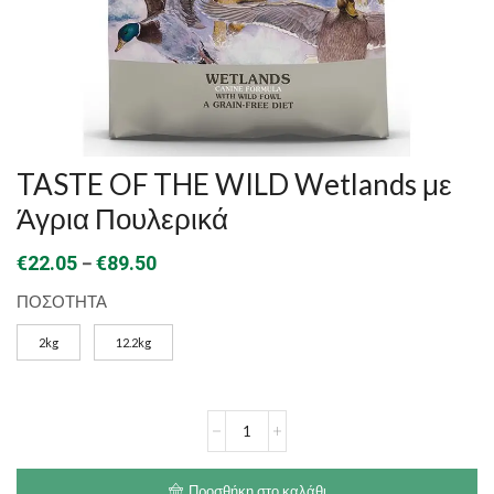
TASTE OF THE WILD Wetlands με
Άγρια Πουλερικά
Price
–
€
22.05
€
89.50
range:
ΠΟΣΟΤΗΤΑ
€22.05
2kg
12.2kg
through
€89.50
TASTE
OF
THE
WILD
Προσθήκη στο καλάθι