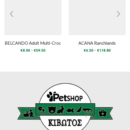
BELCANDO Adult Multi-Croc
ACANA Ranchlands
Price
Price
–
–
€
8.00
€
59.50
€
6.50
€
118.80
range:
range:
€8.00
€6.50
through
through
€59.50
€118.80