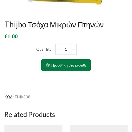
Thijbo Τσόχα Μικρών Πτηνών
€
1.00
Thijbo
Τσόχα
Μικρών
Πτηνών
Προσθήκη στο καλάθι
ποσότητα
ΚΩΔ:
THIK338
Related Products