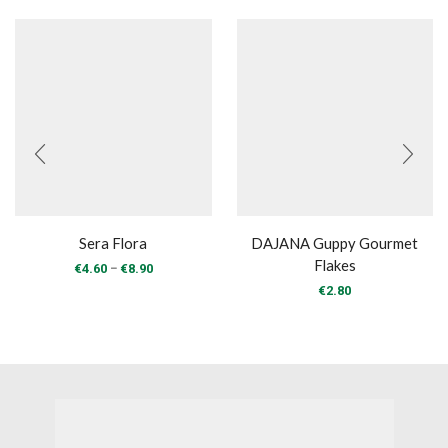
Sera Flora
DAJANA Guppy Gourmet
Flakes
Price
–
€
4.60
€
8.90
range:
€
2.80
€4.60
through
€8.90