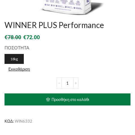
WINNER PLUS Performance
Original
Η
€
78.00
€
72.00
price
τρέχουσα
ΠΟΣΟΤΗΤΑ
was:
τιμή
18kg
€78.00.
είναι:
Εκκαθάριση
€72.00.
WINNER
PLUS
Performance
ποσότητα
Προσθήκη στο καλάθι
ΚΩΔ:
WIN6332