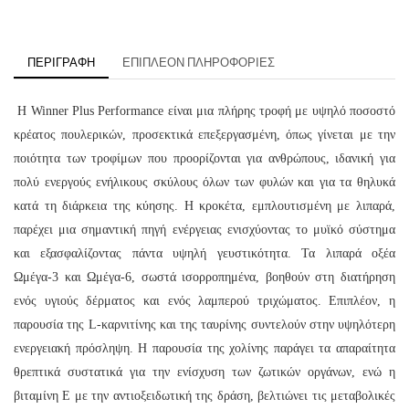
ΠΕΡΙΓΡΑΦΉ
ΕΠΙΠΛΈΟΝ ΠΛΗΡΟΦΟΡΊΕΣ
H Winner Plus Performance είναι μια πλήρης τροφή με υψηλό ποσοστό
κρέατος πουλερικών, προσεκτικά επεξεργασμένη, όπως γίνεται με την
ποιότητα των τροφίμων που προορίζονται για ανθρώπους, ιδανική για
πολύ ενεργούς ενήλικους σκύλους όλων των φυλών και για τα θηλυκά
κατά τη διάρκεια της κύησης. Η κροκέτα, εμπλουτισμένη με λιπαρά,
παρέχει μια σημαντική πηγή ενέργειας ενισχύοντας το μυϊκό σύστημα
και εξασφαλίζοντας πάντα υψηλή γευστικότητα. Τα λιπαρά οξέα
Ωμέγα-3 και Ωμέγα-6, σωστά ισορροπημένα, βοηθούν στη διατήρηση
ενός υγιούς δέρματος και ενός λαμπερού τριχώματος. Επιπλέον, η
παρουσία της L-καρνιτίνης και της ταυρίνης συντελούν στην υψηλότερη
ενεργειακή πρόσληψη. Η παρουσία της χολίνης παράγει τα απαραίτητα
θρεπτικά συστατικά για την ενίσχυση των ζωτικών οργάνων, ενώ η
βιταμίνη Ε με την αντιοξειδωτική της δράση, βελτιώνει τις μεταβολικές