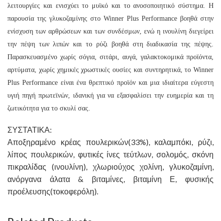
λειτουργίες και ενισχύει το μυϊκό και το ανοσοποιητικό σύστημα. Η
παρουσία της γλυκοζαμίνης στο Winner Plus Performance βοηθά στην
ενίσχυση των αρθρώσεων και των συνδέσμων, ενώ η ινουλίνη διεγείρει
την πέψη των λιπών και το ρύζι βοηθά στη διαδικασία της πέψης.
Παρασκευασμένο χωρίς σόγια, σιτάρι, αυγά, γαλακτοκομικά προϊόντα,
αρτύματα, χωρίς χημικές χρωστικές ουσίες και συντηρητικά, το Winner
Plus Performance είναι ένα θρεπτικό προϊόν και μια ιδιαίτερα εύγεστη
υγιή πηγή πρωτεϊνών, ιδανική για να εξασφαλίσει την ευημερία και τη
ζωτικότητα για το σκυλί σας.
ΣΥΣΤΑΤΙΚΑ:
Αποξηραμένο κρέας πουλερικών(33%), καλαμπόκι, ρύζι,
λίπος πουλερικών, φυτικές ίνες τεύτλων, σολομός, σκόνη
πικραλίδας (ινουλίνη), χλωριούχος χολίνη, γλυκοζαμίνη,
ανόργανα άλατα & βιταμίνες, βιταμίνη Ε, φυσικής
προέλευσης(τοκοφερόλη).