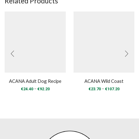
Related Products
ACANA Adult Dog Recipe
ACANA Wild Coast
Price
Price
–
–
€
24.40
€
92.20
€
23.70
€
107.20
range:
range:
€24.40
€23.70
through
through
€92.20
€107.20